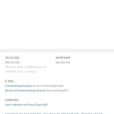
Persol
Ray-Ban
Persol
Polaroid Kids
Polaroid
Vogue Eyewear
Ray-Ban
Ray Ban Junior
Prada
Ray-ban
TELEFONE
WHATSAPP
Vogue
800 214 850
919 919 019
(Número verde: chamada grátis de
telefones fixos e móveis)
E-MAIL
clientes@ergovisao.pt
(se já é cliente Ergovisão)
gestao.reclamacoes@ergovisao.pt
(para reclamações)
CARREIRA
Quer trabalhar no Grupo Ergovisão?