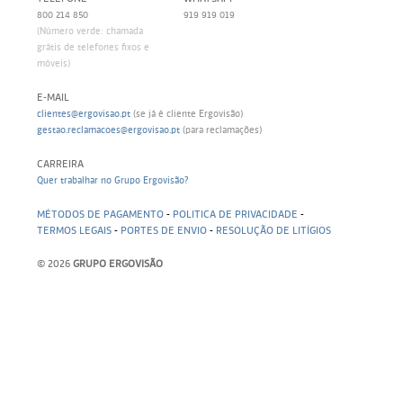
800 214 850
919 919 019
(Número verde: chamada
grátis de telefones fixos e
móveis)
E-MAIL
clientes@ergovisao.pt
(se já é cliente Ergovisão)
gestao.reclamacoes@ergovisao.pt
(para reclamações)
CARREIRA
Quer trabalhar no Grupo Ergovisão?
MÉTODOS DE PAGAMENTO
-
POLITICA DE PRIVACIDADE
-
TERMOS LEGAIS
-
PORTES DE ENVIO
-
RESOLUÇÃO DE LITÍGIOS
© 2026
GRUPO ERGOVISÃO