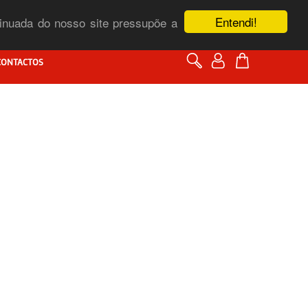
Entendi!
ntinuada do nosso site pressupõe a
CONTACTOS