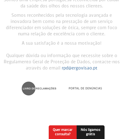
Somos uma empresa portuguesa reconhecida por cuidar
da saúde dos olhos dos nossos clientes.
Somos reconhecidos pela tecnologia avançada e
inovadora bem como na prestação de um serviço
diferenciador em soluções de ótica, sempre com foco
numa relação de excelência com o cliente.
A sua satisfação é a nossa motivação!
Qualquer dúvida ou informação que necessite sobre o
Regulamento Geral de Proteção de Dados, contacte-nos
através do email
rpd@ergovisao.pt
Quer marcar
Nós ligamos
consulta?
grátis