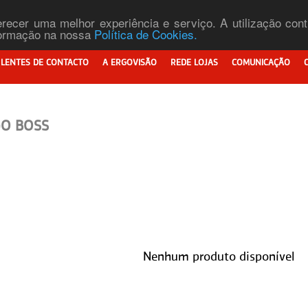
ferecer uma melhor experiência e serviço. A utilização co
nformação na nossa
Política de Cookies.
LENTES DE CONTACTO
A ERGOVISÃO
REDE LOJAS
COMUNICAÇÃO
O BOSS
Nenhum produto disponível