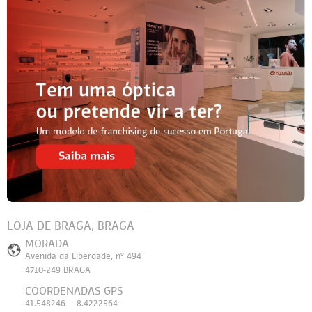
LOJA DE BRAGA, BRAGA
MORADA
Avenida da Liberdade, nº 494
4710-249 BRAGA
COORDENADAS GPS
41.548246 -8.4222564