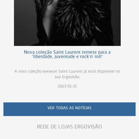
Nova coleção Saint Laurent remete para a
"liberdade, juventude e rock'n' roll"
A nova coleção eyewear Saint Laurent já está disponível na
sua Ergovisão.
2023-01-31
VER TODAS AS NOTÍCIAS
REDE DE LOJAS ERGOVISÃO