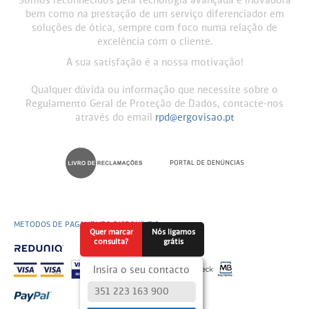
Somos reconhecidos pela tecnologia avançada e inovadora
bem como na prestação de um serviço diferenciador em
soluções de ótica, sempre com foco numa relação de
excelência com o cliente.
A sua satisfação é a nossa motivação!
Qualquer dúvida ou informação que necessite sobre o
Regulamento Geral de Proteção de Dados, contacte-nos
através do email
rpd@ergovisao.pt
METODOS DE PAGAMENTO DISPONÍVEIS
Quer marcar
Nós ligamos
consulta?
grátis
Insira o seu contacto