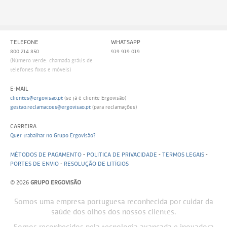
TELEFONE
WHATSAPP
800 214 850
919 919 019
(Número verde: chamada grátis de
telefones fixos e móveis)
E-MAIL
clientes@ergovisao.pt
(se já é cliente Ergovisão)
gestao.reclamacoes@ergovisao.pt
(para reclamações)
CARREIRA
Quer trabalhar no Grupo Ergovisão?
MÉTODOS DE PAGAMENTO
-
POLITICA DE PRIVACIDADE
-
TERMOS LEGAIS
-
PORTES DE ENVIO
-
RESOLUÇÃO DE LITÍGIOS
© 2026
GRUPO ERGOVISÃO
Somos uma empresa portuguesa reconhecida por cuidar da
saúde dos olhos dos nossos clientes.