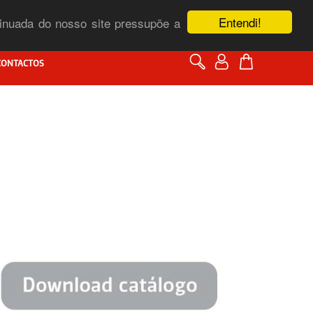
Entendi!
ntinuada do nosso site pressupõe a
CONTACTOS