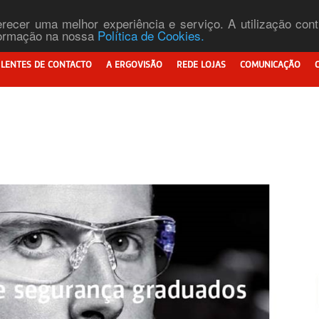
ferecer uma melhor experiência e serviço. A utilização co
nformação na nossa
Política de Cookies.
LENTES DE CONTACTO
A ERGOVISÃO
REDE LOJAS
COMUNICAÇÃO