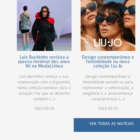
Luís Buchinho revisita a
Design contemporâneo e
pureza minimal dos anos
feminilidade na nova
90 na ModaLisboa
coleção Liu Jo
Luís Buchinho reforça a sua
Design contemporâneo e
colaboração com a Ergovisão,
feminilidade juntam-se para
numa coleção eyewear para a
representar a sofisticação, a
estação fria que se desenha
elegância e a autoconfiança
também (...)
características (...)
2023-03-14
2023-03-14
VER TODAS AS NOTÍCIAS