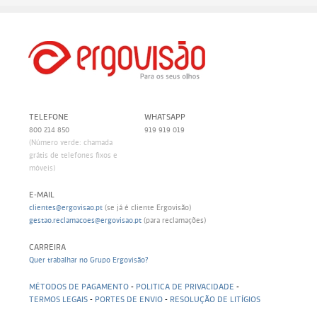
TELEFONE
WHATSAPP
800 214 850
919 919 019
(Número verde: chamada
grátis de telefones fixos e
móveis)
E-MAIL
clientes@ergovisao.pt
(se já é cliente Ergovisão)
gestao.reclamacoes@ergovisao.pt
(para reclamações)
CARREIRA
Quer trabalhar no Grupo Ergovisão?
MÉTODOS DE PAGAMENTO
-
POLITICA DE PRIVACIDADE
-
TERMOS LEGAIS
-
PORTES DE ENVIO
-
RESOLUÇÃO DE LITÍGIOS