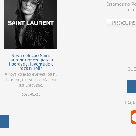
Estamos no Por
est
Nova coleção Saint
Laurent remete para a
"liberdade, juventude e
rock'n' roll"
QUE
A nova coleção eyewear Saint
Laurent já está disponível na
sua Ergovisão.
2023-01-31
FAÇA