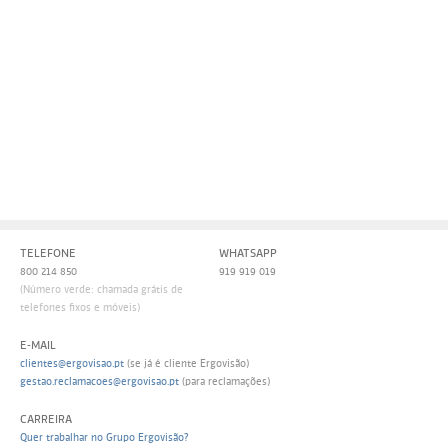
Persol
Ray-Ban
Persol
Polaroid Kids
Polaroid
Vogue Eyewear
Ray-Ban
Ray Ban Junior
Prada
Ray-ban
Vogue
TELEFONE
WHATSAPP
800 214 850
919 919 019
(Número verde: chamada grátis de
telefones fixos e móveis)
E-MAIL
clientes@ergovisao.pt
(se já é cliente Ergovisão)
gestao.reclamacoes@ergovisao.pt
(para reclamações)
CARREIRA
Quer trabalhar no Grupo Ergovisão?