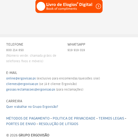
TELEFONE
WHATSAPP
800 214 850
919 919 019
(Número verde: chamada grátis de
telefones fixos e móveis)
E-MAIL
online@ergovisao.pt
(exclusivo para encomendas/questões site)
clientes@ergovisao.pt
(se já é cliente Ergovisão)
gestao.reclamacoes@ergovisao.pt
(para reclamações)
CARREIRA
Quer trabalhar no Grupo Ergovisão?
MÉTODOS DE PAGAMENTO
-
POLITICA DE PRIVACIDADE
-
TERMOS LEGAIS
-
PORTES DE ENVIO
-
RESOLUÇÃO DE LITÍGIOS
© 2026
GRUPO ERGOVISÃO