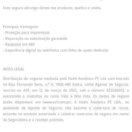
Este seguro abrange danos nos produtos, quebra e roubo.
Persol
Ray-Ban
Persol
Polaroid Kids
Polaroid
Vogue Eyewear
Ray-Ban
Ray Ban Junior
Principais Vantagens:
- Proteção para imprevistos
- Reparação ou substituição garantida
Prada
- Resposta em 48h
- Experiência digital ou telefónica com linha de apoio dedicada
Ray-ban
AVISO LEGAL
Vogue
Distribuição de seguros mediada pela Habit Analytics PT, Lda com morada
na Rua Fernando Seno, n.º 6, 7005-485 Évora, como Agente de Seguros,
inscrito na ASF, em 11 de março de 2021, sob o número 421566651, e
autorizado a trabalhar no ramo Vida e Não Vida. Os dados de registo
estão disponíveis em (www.asf.com.pt). A Habit Analytics PT, LDA., na
qualidade de Agente de Seguros, não assume a cobertura de riscos,
estando no entanto autorizada a celebrar contratos de seguro em nome
da Seguradora e a receber prémios.