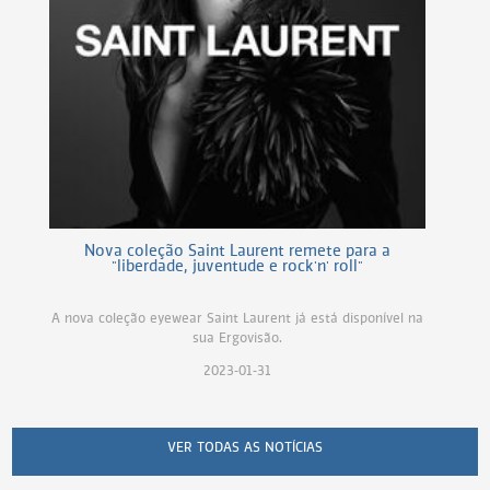
Nova coleção Saint Laurent remete para a
"liberdade, juventude e rock'n' roll"
A nova coleção eyewear Saint Laurent já está disponível na
sua Ergovisão.
2023-01-31
VER TODAS AS NOTÍCIAS