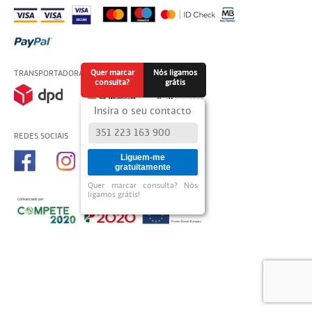
Quer marcar
Nós ligamos
TRANSPORTADORAS USADAS
consulta?
grátis
Insira o seu contacto
REDES SOCIAIS
Liguem-me
gratuitamente
Quer marcar consulta? Nós
ligamos grátis!