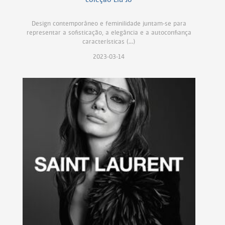
Design contemporâneo e feminilidade juntam-se para
representar a sofisticação, a elegância e a autoconfiança
características (...)
2023-03-14