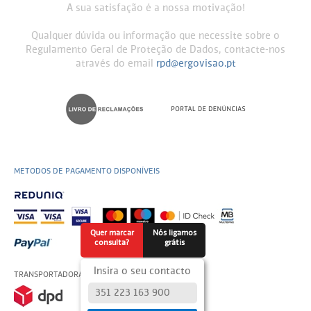
A sua satisfação é a nossa motivação!
Qualquer dúvida ou informação que necessite sobre o
Regulamento Geral de Proteção de Dados, contacte-nos
através do email
rpd@ergovisao.pt
METODOS DE PAGAMENTO DISPONÍVEIS
Quer marcar
Nós ligamos
consulta?
grátis
Insira o seu contacto
TRANSPORTADORAS USADAS