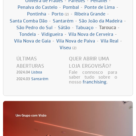
Oliveira de Frades
-
Paredes
-
Penafiel
-
Penalva do Castelo
-
Pombal
-
Ponte de Lima
-
Persol
Ray-Ban
Persol
Polaroid Kids
Pontinha
-
Porto
-
Ribeira Grande
-
(2)
Santa Comba Dão
-
Santarém
-
São João da Madeira
-
Polaroid
Vogue Eyewear
Ray-Ban
Ray Ban Junior
São Pedro do Sul
-
Sátão
-
Tabuaço
-
Tarouca
-
Tondela
-
Vidigueira
-
Vila Nova de Cerveira
-
Vila Nova de Gaia
-
Vila Nova de Paiva
-
Vila Real
-
Prada
Viseu
(2)
Ray-ban
ÚLTIMAS
QUER ABRIR UMA
ABERTURAS
LOJA ERGOVISÃO?
Vogue
Fale connosco para
2024.04
Lisboa
saber tudo sobre o
2024.03
Santarém
nosso
franchising
.