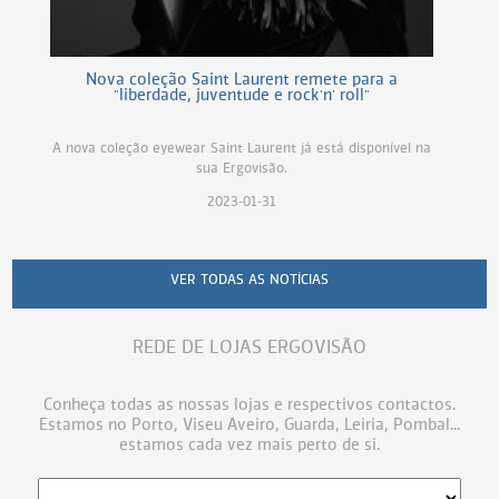
Nova coleção Saint Laurent remete para a
"liberdade, juventude e rock'n' roll"
A nova coleção eyewear Saint Laurent já está disponível na
sua Ergovisão.
2023-01-31
VER TODAS AS NOTÍCIAS
REDE DE LOJAS ERGOVISÃO
Conheça todas as nossas lojas e respectivos contactos.
Estamos no Porto, Viseu Aveiro, Guarda, Leiria, Pombal...
estamos cada vez mais perto de si.