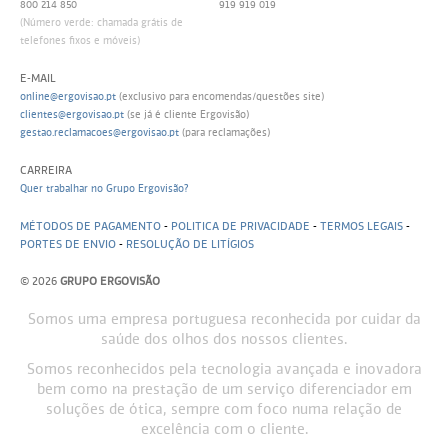
800 214 850
919 919 019
(Número verde: chamada grátis de
telefones fixos e móveis)
E-MAIL
online@ergovisao.pt
(exclusivo para encomendas/questões site)
clientes@ergovisao.pt
(se já é cliente Ergovisão)
gestao.reclamacoes@ergovisao.pt
(para reclamações)
CARREIRA
Quer trabalhar no Grupo Ergovisão?
MÉTODOS DE PAGAMENTO
-
POLITICA DE PRIVACIDADE
-
TERMOS LEGAIS
-
PORTES DE ENVIO
-
RESOLUÇÃO DE LITÍGIOS
© 2026
GRUPO ERGOVISÃO
Somos uma empresa portuguesa reconhecida por cuidar da
saúde dos olhos dos nossos clientes.
Somos reconhecidos pela tecnologia avançada e inovadora
bem como na prestação de um serviço diferenciador em
soluções de ótica, sempre com foco numa relação de
excelência com o cliente.