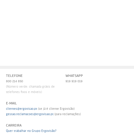
Persol
Ray-Ban
Persol
Polaroid Kids
Polaroid
Vogue Eyewear
Ray-Ban
Ray Ban Junior
Prada
Ray-ban
Vogue
TELEFONE
WHATSAPP
800 214 850
919 919 019
(Número verde: chamada grátis de
telefones fixos e móveis)
E-MAIL
clientes@ergovisao.pt
(se já é cliente Ergovisão)
gestao.reclamacoes@ergovisao.pt
(para reclamações)
CARREIRA
Quer trabalhar no Grupo Ergovisão?