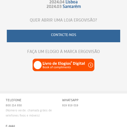
2024.04
Lisboa
2024.03
Santarém
QUER ABRIR UMA LOJA ERGOVISÃO?
CONTACTE-NOS
FAÇA UM ELOGIO À MARCA ERGOVISÃO
TELEFONE
WHATSAPP
800 214 850
919 919 019
(Número verde: chamada grátis de
telefones fixos e móveis)
E-MAIL