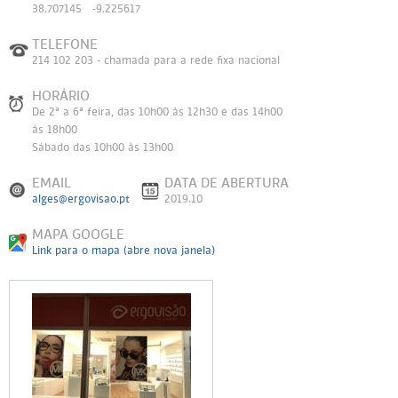
38.707145 -9.225617
TELEFONE
214 102 203 - chamada para a rede fixa nacional
HORÁRIO
De 2ª a 6ª feira, das 10h00 às 12h30 e das 14h00
às 18h00
Sábado das 10h00 às 13h00
EMAIL
DATA DE ABERTURA
alges@ergovisao.pt
2019.10
MAPA GOOGLE
Link para o mapa (abre nova janela)