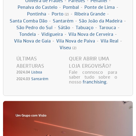
Oliveira de Frades
-
Paredes
-
Penafiel
-
Penalva do Castelo
-
Pombal
-
Ponte de Lima
-
Persol
Ray-Ban
Persol
Polaroid Kids
Pontinha
-
Porto
-
Ribeira Grande
-
(2)
Santa Comba Dão
-
Santarém
-
São João da Madeira
-
Polaroid
Vogue Eyewear
Ray-Ban
Ray Ban Junior
São Pedro do Sul
-
Sátão
-
Tabuaço
-
Tarouca
-
Tondela
-
Vidigueira
-
Vila Nova de Cerveira
-
Vila Nova de Gaia
-
Vila Nova de Paiva
-
Vila Real
-
Prada
Viseu
(2)
Ray-ban
ÚLTIMAS
QUER ABRIR UMA
ABERTURAS
LOJA ERGOVISÃO?
Vogue
Fale connosco para
2024.04
Lisboa
saber tudo sobre o
2024.03
Santarém
nosso
franchising
.