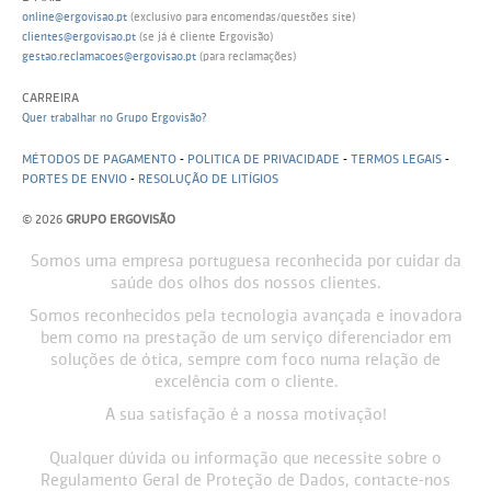
online@ergovisao.pt
(exclusivo para encomendas/questões site)
clientes@ergovisao.pt
(se já é cliente Ergovisão)
gestao.reclamacoes@ergovisao.pt
(para reclamações)
CARREIRA
Quer trabalhar no Grupo Ergovisão?
MÉTODOS DE PAGAMENTO
-
POLITICA DE PRIVACIDADE
-
TERMOS LEGAIS
-
PORTES DE ENVIO
-
RESOLUÇÃO DE LITÍGIOS
© 2026
GRUPO ERGOVISÃO
Somos uma empresa portuguesa reconhecida por cuidar da
saúde dos olhos dos nossos clientes.
Somos reconhecidos pela tecnologia avançada e inovadora
bem como na prestação de um serviço diferenciador em
soluções de ótica, sempre com foco numa relação de
excelência com o cliente.
A sua satisfação é a nossa motivação!
Qualquer dúvida ou informação que necessite sobre o
Regulamento Geral de Proteção de Dados, contacte-nos