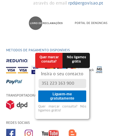
através do email
rpd@ergovisao.pt
METODOS DE PAGAMENTO DISPONÍVEIS
Quer marcar
Nós ligamos
consulta?
grátis
Insira o seu contacto
Liguem-me
TRANSPORTADORAS USADAS
gratuitamente
Quer marcar consulta? Nós
ligamos grátis!
REDES SOCIAIS