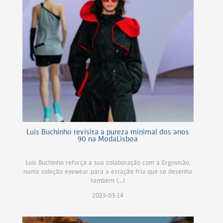
Luís Buchinho revisita a pureza minimal dos anos
90 na ModaLisboa
Luís Buchinho reforça a sua colaboração com a Ergovisão,
numa coleção eyewear para a estação fria que se desenha
também (...)
2023-03-14