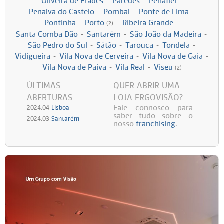
Oliveira de Frades
-
Paredes
-
Penafiel
-
Penalva do Castelo
-
Pombal
-
Ponte de Lima
-
Persol
Ray-Ban
Persol
Polaroid Kids
Pontinha
-
Porto
-
Ribeira Grande
-
(2)
Santa Comba Dão
-
Santarém
-
São João da Madeira
-
Polaroid
Vogue Eyewear
Ray-Ban
Ray Ban Junior
São Pedro do Sul
-
Sátão
-
Tarouca
-
Tondela
-
Vidigueira
-
Vila Nova de Cerveira
-
Vila Nova de Gaia
-
Vila Nova de Paiva
-
Vila Real
-
Viseu
Prada
(2)
ÚLTIMAS
QUER ABRIR UMA
Ray-ban
ABERTURAS
LOJA ERGOVISÃO?
Fale connosco para
2024.04
Lisboa
saber tudo sobre o
Vogue
2024.03
Santarém
nosso
franchising
.