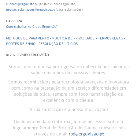
clientes@ergovisao.pt
(se já é cliente Ergovisão)
gestao.reclamacoes@ergovisao.pt
(para reclamações)
CARREIRA
Quer trabalhar no Grupo Ergovisão?
MÉTODOS DE PAGAMENTO
-
POLITICA DE PRIVACIDADE
-
TERMOS LEGAIS
-
PORTES DE ENVIO
-
RESOLUÇÃO DE LITÍGIOS
© 2026
GRUPO ERGOVISÃO
Somos uma empresa portuguesa reconhecida por cuidar da
saúde dos olhos dos nossos clientes.
Somos reconhecidos pela tecnologia avançada e inovadora
bem como na prestação de um serviço diferenciador em
soluções de ótica, sempre com foco numa relação de
excelência com o cliente.
A sua satisfação é a nossa motivação!
Qualquer dúvida ou informação que necessite sobre o
Regulamento Geral de Proteção de Dados, contacte-nos
através do email
rpd@ergovisao.pt