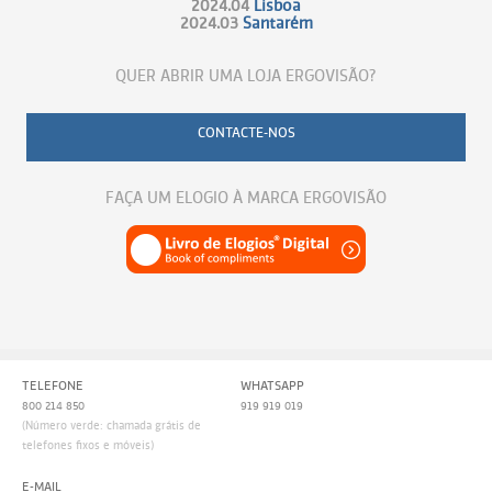
2024.04
Lisboa
2024.03
Santarém
QUER ABRIR UMA LOJA ERGOVISÃO?
CONTACTE-NOS
FAÇA UM ELOGIO À MARCA ERGOVISÃO
TELEFONE
WHATSAPP
800 214 850
919 919 019
(Número verde: chamada grátis de
telefones fixos e móveis)
E-MAIL