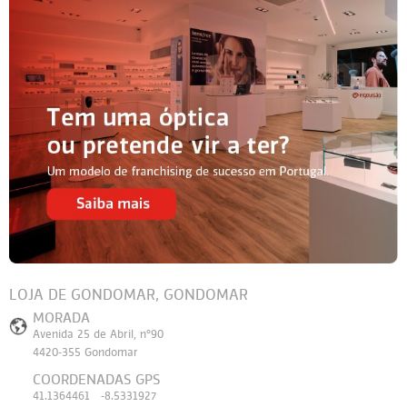
LOJA DE GONDOMAR, GONDOMAR
MORADA
Avenida 25 de Abril, nº90
4420-355 Gondomar
COORDENADAS GPS
41.1364461 -8.5331927