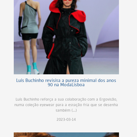
Luís Buchinho revisita a pureza minimal dos anos
90 na ModaLisboa
Luís Buchinho reforça a sua colaboração com a Ergovisão,
numa coleção eyewear para a estação fria que se desenha
também (...)
2023-03-14