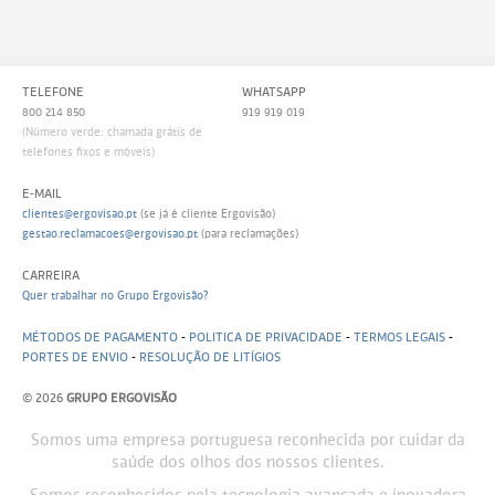
TELEFONE
WHATSAPP
800 214 850
919 919 019
(Número verde: chamada grátis de
telefones fixos e móveis)
E-MAIL
clientes@ergovisao.pt
(se já é cliente Ergovisão)
gestao.reclamacoes@ergovisao.pt
(para reclamações)
CARREIRA
Quer trabalhar no Grupo Ergovisão?
MÉTODOS DE PAGAMENTO
-
POLITICA DE PRIVACIDADE
-
TERMOS LEGAIS
-
PORTES DE ENVIO
-
RESOLUÇÃO DE LITÍGIOS
© 2026
GRUPO ERGOVISÃO
Somos uma empresa portuguesa reconhecida por cuidar da
saúde dos olhos dos nossos clientes.