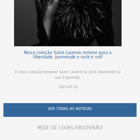
Nova coleção Saint Laurent remete para a
"liberdade, juventude e rock'n' roll"
A nova coleção eyewear Saint Laurent já está disponível na
sua Ergovisão.
2023-01-31
VER TODAS AS NOTÍCIAS
REDE DE LOJAS ERGOVISÃO