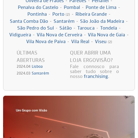
Oliveira de Frades
-
Paredes
-
Penafiel
-
Penalva do Castelo
-
Pombal
-
Ponte de Lima
-
Persol
Ray-Ban
Persol
Polaroid Kids
Pontinha
-
Porto
-
Ribeira Grande
-
(2)
Santa Comba Dão
-
Santarém
-
São João da Madeira
-
Polaroid
Vogue Eyewear
Ray-Ban
Ray Ban Junior
São Pedro do Sul
-
Sátão
-
Tarouca
-
Tondela
-
Vidigueira
-
Vila Nova de Cerveira
-
Vila Nova de Gaia
-
Vila Nova de Paiva
-
Vila Real
-
Viseu
Prada
(2)
ÚLTIMAS
QUER ABRIR UMA
Ray-ban
ABERTURAS
LOJA ERGOVISÃO?
Fale connosco para
2024.04
Lisboa
saber tudo sobre o
Vogue
2024.03
Santarém
nosso
franchising
.