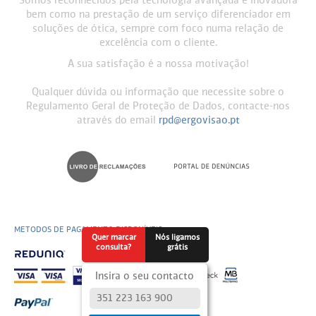
Somos reconhecidos pela tecnologia avançada e inovadora
bem como na prestação de um serviço diferenciador em
soluções de ótica, sempre com foco numa relação de
excelência com o cliente.
A sua satisfação é a nossa motivação!
Qualquer dúvida ou informação que necessite sobre o
Regulamento Geral de Proteção de Dados, contacte-nos
através do email
rpd@ergovisao.pt
METODOS DE PAGAMENTO DISPONÍVEIS
Quer marcar
Nós ligamos
consulta?
grátis
Insira o seu contacto