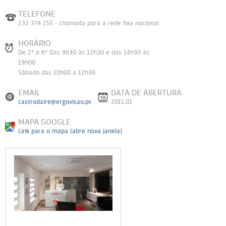
TELEFONE
232 374 155 - chamada para a rede fixa nacional
HORÁRIO
De 2ª a 6ª Das 9h30 às 12h30 e das 14h30 às
19h00
Sábado das 10h00 a 12h30
EMAIL
DATA DE ABERTURA
castrodaire@ergovisao.pt
2011.01
MAPA GOOGLE
Link para o mapa (abre nova janela)