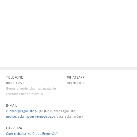
Persol
Ray-Ban
Persol
Polaroid Kids
Polaroid
Vogue Eyewear
Ray-Ban
Ray Ban Junior
Prada
Ray-ban
Vogue
TELEFONE
WHATSAPP
800 214 850
919 919 019
(Número verde: chamada grátis de
telefones fixos e móveis)
E-MAIL
clientes@ergovisao.pt
(se já é cliente Ergovisão)
gestao.reclamacoes@ergovisao.pt
(para reclamações)
CARREIRA
Quer trabalhar no Grupo Ergovisão?