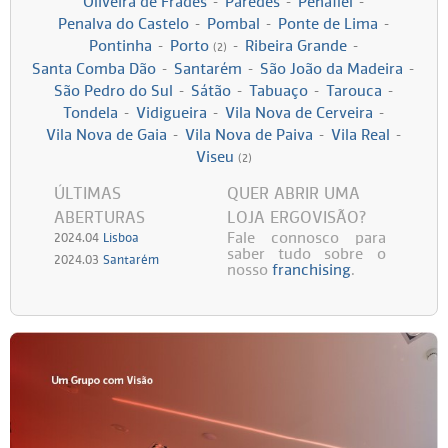
Oliveira de Frades
-
Paredes
-
Penafiel
-
Penalva do Castelo
-
Pombal
-
Ponte de Lima
-
Persol
Ray-Ban
Persol
Polaroid Kids
Pontinha
-
Porto
-
Ribeira Grande
-
(2)
Santa Comba Dão
-
Santarém
-
São João da Madeira
-
Polaroid
Vogue Eyewear
Ray-Ban
Ray Ban Junior
São Pedro do Sul
-
Sátão
-
Tabuaço
-
Tarouca
-
Tondela
-
Vidigueira
-
Vila Nova de Cerveira
-
Vila Nova de Gaia
-
Vila Nova de Paiva
-
Vila Real
-
Prada
Viseu
(2)
Ray-ban
ÚLTIMAS
QUER ABRIR UMA
ABERTURAS
LOJA ERGOVISÃO?
Vogue
Fale connosco para
2024.04
Lisboa
saber tudo sobre o
2024.03
Santarém
nosso
franchising
.