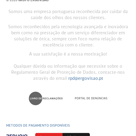
© 2026
GRUPO ERGOVISÃO
Somos uma empresa portuguesa reconhecida por cuidar da
saúde dos olhos dos nossos clientes.
Somos reconhecidos pela tecnologia avançada e inovadora
bem como na prestação de um serviço diferenciador em
soluções de ótica, sempre com foco numa relação de
excelência com o cliente.
A sua satisfação é a nossa motivação!
Qualquer dúvida ou informação que necessite sobre o
Regulamento Geral de Proteção de Dados, contacte-nos
através do email
rpd@ergovisao.pt
METODOS DE PAGAMENTO DISPONÍVEIS