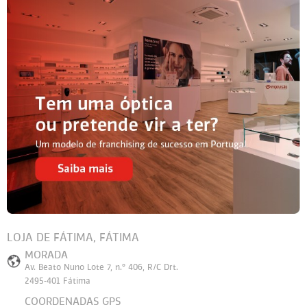
LOJA DE FÁTIMA, FÁTIMA
MORADA
Av. Beato Nuno Lote 7, n.º 406, R/C Drt.
2495-401 Fátima
COORDENADAS GPS