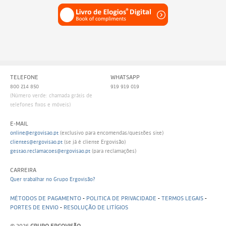
TELEFONE
WHATSAPP
800 214 850
919 919 019
(Número verde: chamada grátis de
telefones fixos e móveis)
E-MAIL
online@ergovisao.pt
(exclusivo para encomendas/questões site)
clientes@ergovisao.pt
(se já é cliente Ergovisão)
gestao.reclamacoes@ergovisao.pt
(para reclamações)
CARREIRA
Quer trabalhar no Grupo Ergovisão?
MÉTODOS DE PAGAMENTO
-
POLITICA DE PRIVACIDADE
-
TERMOS LEGAIS
-
PORTES DE ENVIO
-
RESOLUÇÃO DE LITÍGIOS