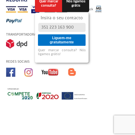
Quer marcar
Nós ligamos
consulta?
grátis
Insira o seu contacto
TRANSPORTADORAS USADAS
Liguem-me
gratuitamente
Quer marcar consulta? Nós
ligamos grátis!
REDES SOCIAIS