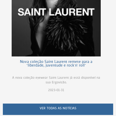
Nova coleção Saint Laurent remete para a
"liberdade, juventude e rock'n' roll"
A nova coleção eyewear Saint Laurent já está disponível na
sua Ergovisão.
2023-01-31
VER TODAS AS NOTÍCIAS