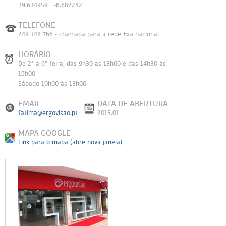
39.634959 -8.682242
TELEFONE
249 148 766 - chamada para a rede fixa nacional
HORÁRIO
De 2ª a 6ª feira, das 9h30 as 13h00 e das 14h30 às
19h00
Sábado 10h00 às 13h00
EMAIL
DATA DE ABERTURA
fatima@ergovisao.pt
2015.01
MAPA GOOGLE
Link para o mapa (abre nova janela)