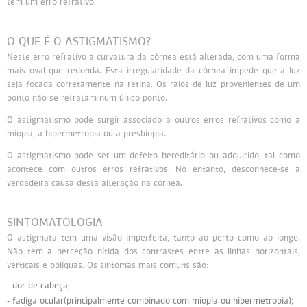
tem um erro refrativo.
Persol
Ray-Ban
Persol
Polaroid Kids
O QUE É O ASTIGMATISMO?
Neste erro refrativo a curvatura da córnea está alterada, com uma forma
Polaroid
Vogue Eyewear
Ray-Ban
Ray Ban Junior
mais oval que redonda. Esta irregularidade da córnea impede que a luz
seja focada corretamente na retina. Os raios de luz provenientes de um
Prada
ponto não se refratam num único ponto.
O astigmatismo pode surgir associado a outros erros refrativos como a
Ray-ban
miopia, a hipermetropia ou a presbiopia.
O astigmatismo pode ser um defeito hereditário ou adquirido, tal como
Vogue
acontece com outros erros refrativos. No entanto, desconhece-se a
verdadeira causa desta alteração na córnea.
SINTOMATOLOGIA
O astigmata tem uma visão imperfeita, tanto ao perto como ao longe.
Não tem a perceção nítida dos contrastes entre as linhas horizontais,
verticais e oblíquas. Os sintomas mais comuns são:
- dor de cabeça;
- fadiga ocular(principalmente combinado com miopia ou hipermetropia);