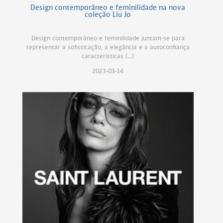
Design contemporâneo e feminilidade na nova
coleção Liu Jo
Design contemporâneo e feminilidade juntam-se para
representar a sofisticação, a elegância e a autoconfiança
características (...)
2023-03-14