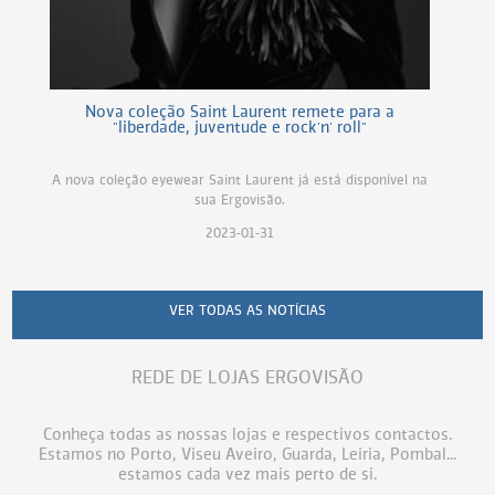
Nova coleção Saint Laurent remete para a
"liberdade, juventude e rock'n' roll"
A nova coleção eyewear Saint Laurent já está disponível na
sua Ergovisão.
2023-01-31
VER TODAS AS NOTÍCIAS
REDE DE LOJAS ERGOVISÃO
Conheça todas as nossas lojas e respectivos contactos.
Estamos no Porto, Viseu Aveiro, Guarda, Leiria, Pombal...
estamos cada vez mais perto de si.