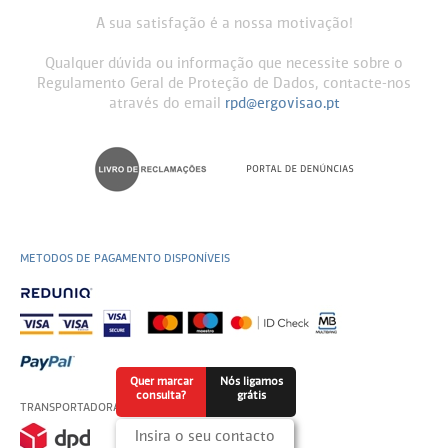
A sua satisfação é a nossa motivação!
Qualquer dúvida ou informação que necessite sobre o
Regulamento Geral de Proteção de Dados, contacte-nos
através do email
rpd@ergovisao.pt
METODOS DE PAGAMENTO DISPONÍVEIS
Quer marcar
Nós ligamos
consulta?
grátis
TRANSPORTADORAS USADAS
Insira o seu contacto