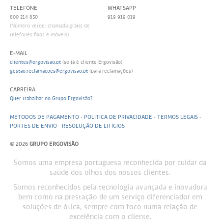
TELEFONE
WHATSAPP
800 214 850
919 919 019
(Número verde: chamada grátis de
telefones fixos e móveis)
E-MAIL
clientes@ergovisao.pt
(se já é cliente Ergovisão)
gestao.reclamacoes@ergovisao.pt
(para reclamações)
CARREIRA
Quer trabalhar no Grupo Ergovisão?
MÉTODOS DE PAGAMENTO
-
POLITICA DE PRIVACIDADE
-
TERMOS LEGAIS
-
PORTES DE ENVIO
-
RESOLUÇÃO DE LITÍGIOS
© 2026
GRUPO ERGOVISÃO
Somos uma empresa portuguesa reconhecida por cuidar da
saúde dos olhos dos nossos clientes.
Somos reconhecidos pela tecnologia avançada e inovadora
bem como na prestação de um serviço diferenciador em
soluções de ótica, sempre com foco numa relação de
excelência com o cliente.