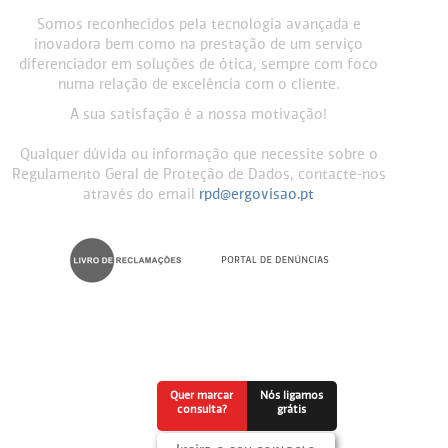
Somos reconhecidos pela tecnologia avançada e
inovadora bem como na prestação de um serviço
diferenciador em soluções de ótica, sempre com foco
numa relação de excelência com o cliente.
A sua satisfação é a nossa motivação!
Qualquer dúvida ou informação que necessite sobre o
Regulamento Geral de Proteção de Dados, contacte-nos
através do email
rpd@ergovisao.pt
Quer marcar
Nós ligamos
consulta?
grátis