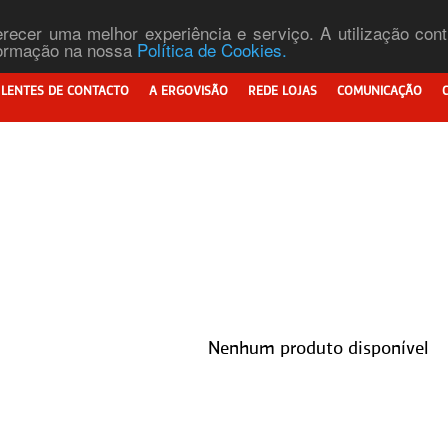
ferecer uma melhor experiência e serviço. A utilização co
nformação na nossa
Política de Cookies.
LENTES DE CONTACTO
A ERGOVISÃO
REDE LOJAS
COMUNICAÇÃO
Nenhum produto disponível