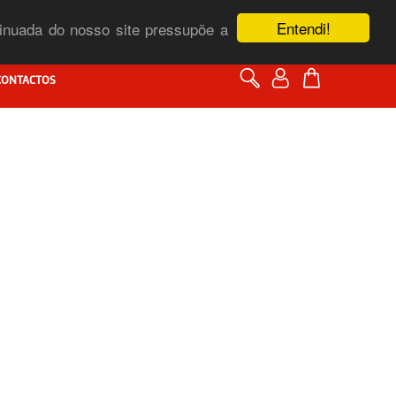
Entendi!
ntinuada do nosso site pressupõe a
CONTACTOS