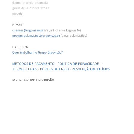
(Número verde: chamada
grátis de telefones fixos e
móveis)
E-MAIL
clientes@ergovisao.pt
(se já é cliente Ergovisão)
gestao.reclamacoes@ergovisao.pt
(para reclamações)
CARREIRA
Quer trabalhar no Grupo Ergovisão?
MÉTODOS DE PAGAMENTO
-
POLITICA DE PRIVACIDADE
-
TERMOS LEGAIS
-
PORTES DE ENVIO
-
RESOLUÇÃO DE LITÍGIOS
© 2026
GRUPO ERGOVISÃO