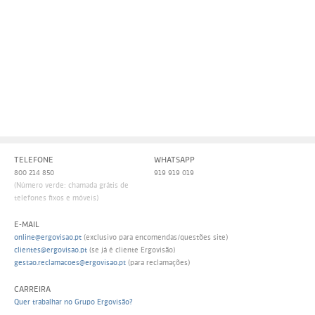
Persol
Ray-Ban
Persol
Polaroid Kids
Polaroid
Vogue Eyewear
Ray-Ban
Ray Ban Junior
Prada
Ray-ban
TELEFONE
WHATSAPP
Vogue
800 214 850
919 919 019
(Número verde: chamada grátis de
telefones fixos e móveis)
E-MAIL
online@ergovisao.pt
(exclusivo para encomendas/questões site)
clientes@ergovisao.pt
(se já é cliente Ergovisão)
gestao.reclamacoes@ergovisao.pt
(para reclamações)
CARREIRA
Quer trabalhar no Grupo Ergovisão?