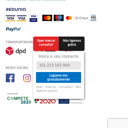
Quer marcar
Nós ligamos
TRANSPORTADORAS USADAS
consulta?
grátis
Insira o seu contacto
REDES SOCIAIS
Liguem-me
gratuitamente
Quer marcar consulta? Nós
ligamos grátis!