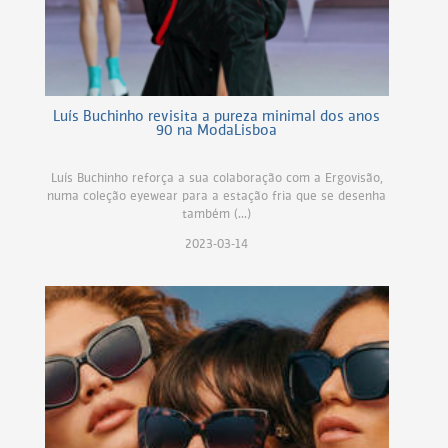
Luís Buchinho revisita a pureza minimal dos anos
90 na ModaLisboa
Luís Buchinho reforça a sua colaboração com a Ergovisão,
numa coleção eyewear para a estação fria que se desenha
também (...)
2023-03-14