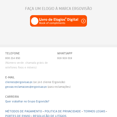
FAÇA UM ELOGIO À MARCA ERGOVISÃO
TELEFONE
WHATSAPP
800 214 850
919 919 019
(Número verde: chamada grátis de
telefones fixos e móveis)
E-MAIL
clientes@ergovisao.pt
(se já é cliente Ergovisão)
gestao.reclamacoes@ergovisao.pt
(para reclamações)
CARREIRA
Quer trabalhar no Grupo Ergovisão?
MÉTODOS DE PAGAMENTO
-
POLITICA DE PRIVACIDADE
-
TERMOS LEGAIS
-
PORTES DE ENVIO
-
RESOLUÇÃO DE LITÍGIOS