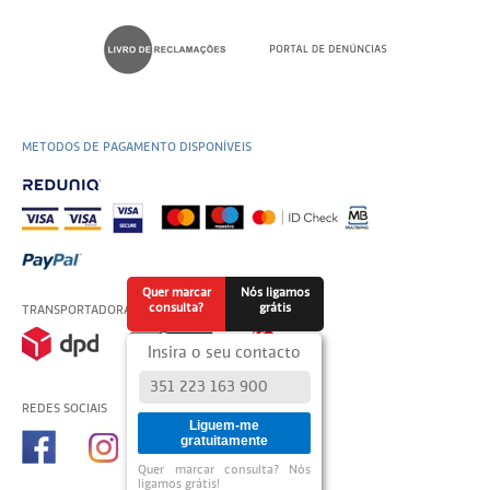
METODOS DE PAGAMENTO DISPONÍVEIS
Quer marcar
Nós ligamos
consulta?
grátis
TRANSPORTADORAS USADAS
Insira o seu contacto
REDES SOCIAIS
Liguem-me
gratuitamente
Quer marcar consulta? Nós
ligamos grátis!