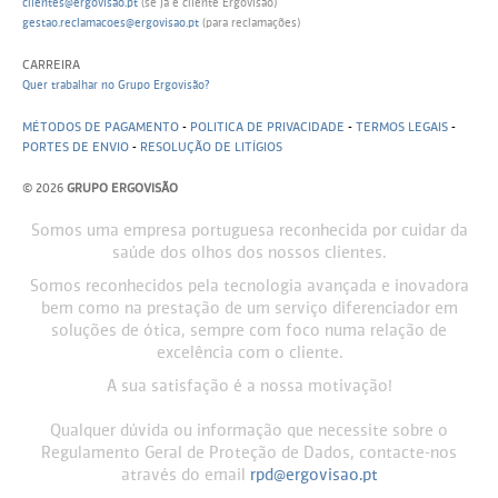
clientes@ergovisao.pt
(se já é cliente Ergovisão)
gestao.reclamacoes@ergovisao.pt
(para reclamações)
CARREIRA
Quer trabalhar no Grupo Ergovisão?
MÉTODOS DE PAGAMENTO
-
POLITICA DE PRIVACIDADE
-
TERMOS LEGAIS
-
PORTES DE ENVIO
-
RESOLUÇÃO DE LITÍGIOS
© 2026
GRUPO ERGOVISÃO
Somos uma empresa portuguesa reconhecida por cuidar da
saúde dos olhos dos nossos clientes.
Somos reconhecidos pela tecnologia avançada e inovadora
bem como na prestação de um serviço diferenciador em
soluções de ótica, sempre com foco numa relação de
excelência com o cliente.
A sua satisfação é a nossa motivação!
Qualquer dúvida ou informação que necessite sobre o
Regulamento Geral de Proteção de Dados, contacte-nos
através do email
rpd@ergovisao.pt