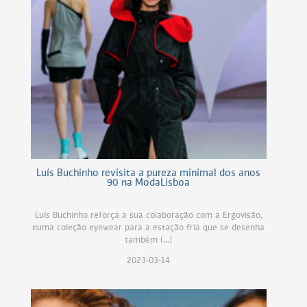
Luís Buchinho revisita a pureza minimal dos anos
90 na ModaLisboa
Luís Buchinho reforça a sua colaboração com a Ergovisão,
numa coleção eyewear para a estação fria que se desenha
também (...)
2023-03-14