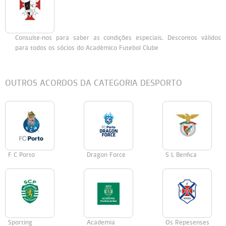
Persol
Ray-Ban
Persol
Polaroid Kids
Consulte-nos para saber as condições especiais. Descontos válidos
Polaroid
Vogue Eyewear
Ray-Ban
Ray Ban Junior
para todos os sócios do Académico Futebol Clube
Prada
OUTROS ACORDOS DA CATEGORIA DESPORTO
Ray-ban
Vogue
F C Porto
Dragon Force
S L Benfica
Sporting
Academia
Os Repesenses