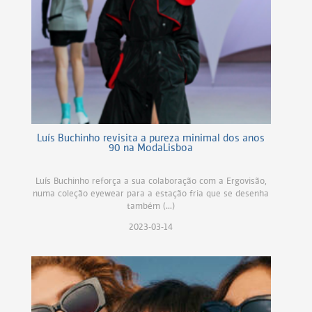
Luís Buchinho revisita a pureza minimal dos anos
90 na ModaLisboa
Luís Buchinho reforça a sua colaboração com a Ergovisão,
numa coleção eyewear para a estação fria que se desenha
também (...)
2023-03-14