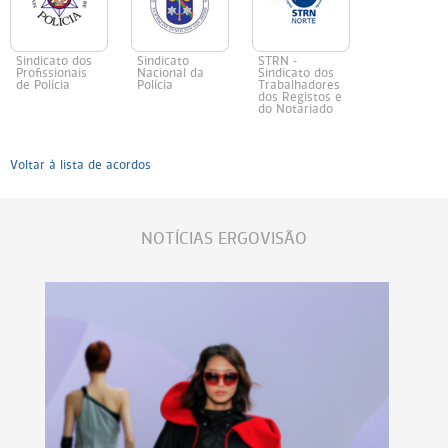
Sindicato dos
Sindicato
STRN -
Profissionais
Nacional da
Sindicato dos
de Polícia
Polícia
Trabalhadores
dos Registos e
do Notariado
Voltar à lista de acordos
NOTÍCIAS ERGOVISÃO