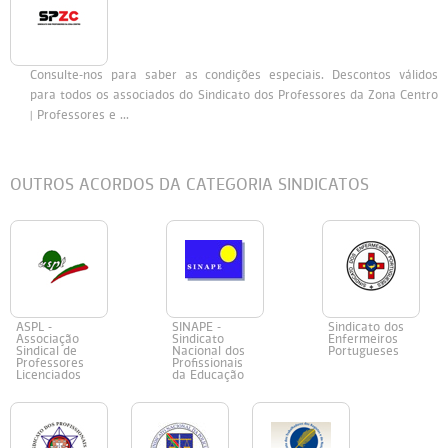
Persol
Ray-Ban
Persol
Polaroid Kids
Consulte-nos para saber as condições especiais. Descontos válidos
Polaroid
Vogue Eyewear
Ray-Ban
Ray Ban Junior
para todos os associados do Sindicato dos Professores da Zona Centro
| Professores e ...
Prada
OUTROS ACORDOS DA CATEGORIA SINDICATOS
Ray-ban
Vogue
ASPL -
SINAPE -
Sindicato dos
Associação
Sindicato
Enfermeiros
Sindical de
Nacional dos
Portugueses
Professores
Profissionais
Licenciados
da Educação