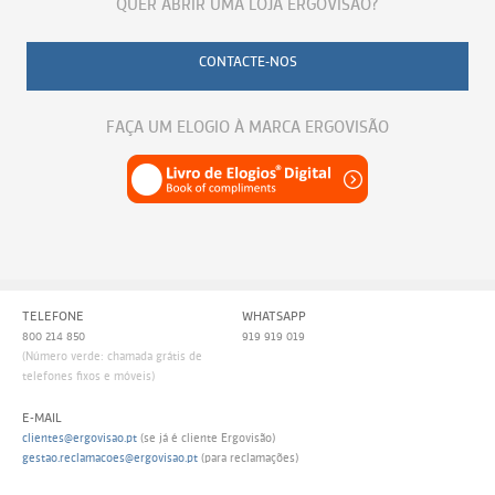
QUER ABRIR UMA LOJA ERGOVISÃO?
CONTACTE-NOS
FAÇA UM ELOGIO À MARCA ERGOVISÃO
TELEFONE
WHATSAPP
800 214 850
919 919 019
(Número verde: chamada grátis de
telefones fixos e móveis)
E-MAIL
clientes@ergovisao.pt
(se já é cliente Ergovisão)
gestao.reclamacoes@ergovisao.pt
(para reclamações)