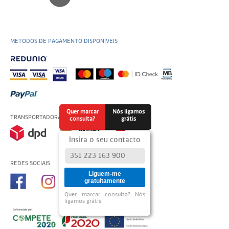
METODOS DE PAGAMENTO DISPONÍVEIS
Quer marcar
Nós ligamos
TRANSPORTADORAS USADAS
consulta?
grátis
Insira o seu contacto
REDES SOCIAIS
Liguem-me
gratuitamente
Quer marcar consulta? Nós
ligamos grátis!