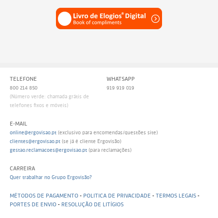
TELEFONE
WHATSAPP
800 214 850
919 919 019
(Número verde: chamada grátis de
telefones fixos e móveis)
E-MAIL
online@ergovisao.pt
(exclusivo para encomendas/questões site)
clientes@ergovisao.pt
(se já é cliente Ergovisão)
gestao.reclamacoes@ergovisao.pt
(para reclamações)
CARREIRA
Quer trabalhar no Grupo Ergovisão?
MÉTODOS DE PAGAMENTO
-
POLITICA DE PRIVACIDADE
-
TERMOS LEGAIS
-
PORTES DE ENVIO
-
RESOLUÇÃO DE LITÍGIOS