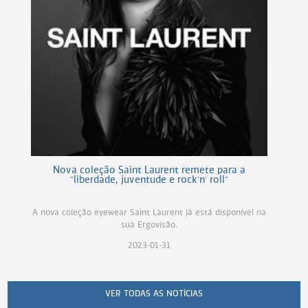
Nova coleção Saint Laurent remete para a
"liberdade, juventude e rock'n' roll"
A nova coleção eyewear Saint Laurent já está disponível na
sua Ergovisão.
2023-01-31
VER TODAS AS NOTÍCIAS