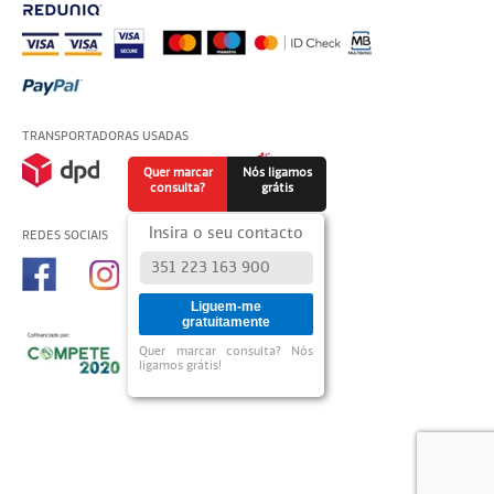
TRANSPORTADORAS USADAS
Quer marcar
Nós ligamos
consulta?
grátis
Insira o seu contacto
REDES SOCIAIS
Liguem-me
gratuitamente
Quer marcar consulta? Nós
ligamos grátis!