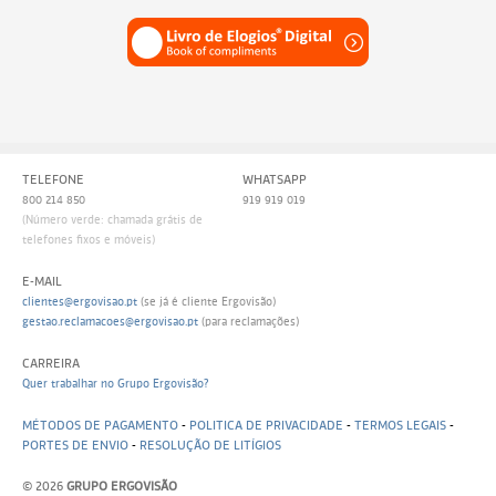
TELEFONE
WHATSAPP
800 214 850
919 919 019
(Número verde: chamada grátis de
telefones fixos e móveis)
E-MAIL
clientes@ergovisao.pt
(se já é cliente Ergovisão)
gestao.reclamacoes@ergovisao.pt
(para reclamações)
CARREIRA
Quer trabalhar no Grupo Ergovisão?
MÉTODOS DE PAGAMENTO
-
POLITICA DE PRIVACIDADE
-
TERMOS LEGAIS
-
PORTES DE ENVIO
-
RESOLUÇÃO DE LITÍGIOS
© 2026
GRUPO ERGOVISÃO