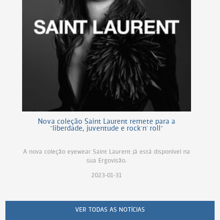
Nova coleção Saint Laurent remete para a
"liberdade, juventude e rock'n' roll"
A nova coleção eyewear Saint Laurent já está disponível na
sua Ergovisão.
2023-01-31
VER TODAS AS NOTÍCIAS