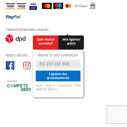
TRANSPORTADORAS USADAS
Quer marcar
Nós ligamos
consulta?
grátis
Insira o seu contacto
REDES SOCIAIS
Liguem-me
gratuitamente
Quer marcar consulta? Nós
ligamos grátis!