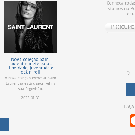
Conheça todas
Estamos no Por
est
Nova coleção Saint
Laurent remete para a
"liberdade, juventude e
rock'n' roll"
QUE
A nova coleção eyewear Saint
Laurent já está disponível na
sua Ergovisão.
2023-01-31
FAÇA