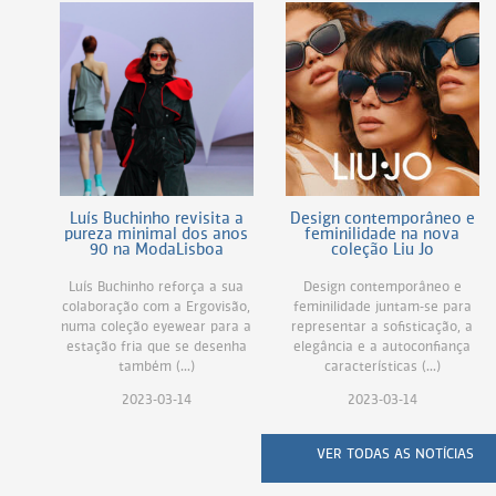
Luís Buchinho revisita a
Design contemporâneo e
pureza minimal dos anos
feminilidade na nova
90 na ModaLisboa
coleção Liu Jo
Luís Buchinho reforça a sua
Design contemporâneo e
colaboração com a Ergovisão,
feminilidade juntam-se para
numa coleção eyewear para a
representar a sofisticação, a
estação fria que se desenha
elegância e a autoconfiança
também (...)
características (...)
2023-03-14
2023-03-14
VER TODAS AS NOTÍCIAS