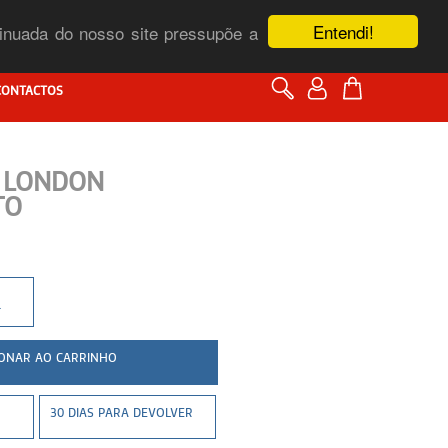
Entendi!
ntinuada do nosso site pressupõe a
CONTACTOS
F LONDON
TO
1
30 DIAS PARA DEVOLVER