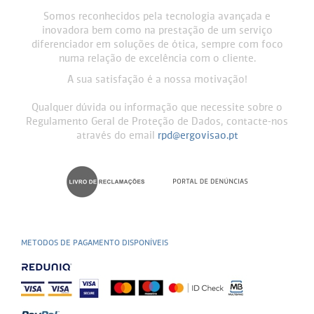
Somos reconhecidos pela tecnologia avançada e
inovadora bem como na prestação de um serviço
diferenciador em soluções de ótica, sempre com foco
numa relação de excelência com o cliente.
A sua satisfação é a nossa motivação!
Qualquer dúvida ou informação que necessite sobre o
Regulamento Geral de Proteção de Dados, contacte-nos
através do email
rpd@ergovisao.pt
METODOS DE PAGAMENTO DISPONÍVEIS