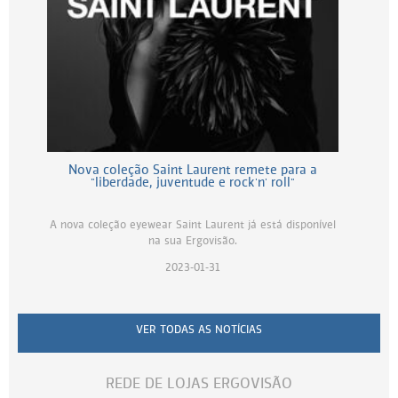
Nova coleção Saint Laurent remete para a
"liberdade, juventude e rock'n' roll"
A nova coleção eyewear Saint Laurent já está disponível
na sua Ergovisão.
2023-01-31
VER TODAS AS NOTÍCIAS
REDE DE LOJAS ERGOVISÃO