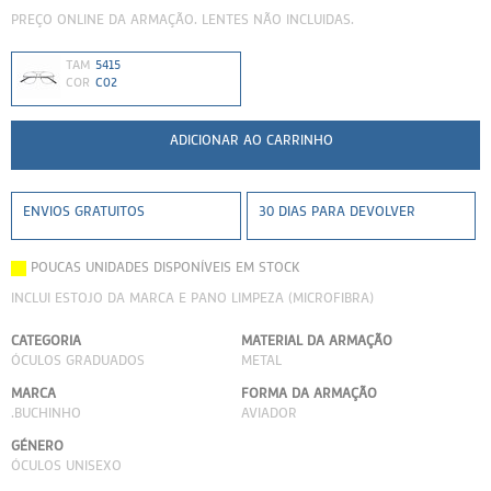
PREÇO ONLINE DA ARMAÇÃO. LENTES NÃO INCLUIDAS.
Persol
Ray-Ban
Persol
Polaroid Kids
TAM
5415
COR
C02
Polaroid
Vogue Eyewear
Ray-Ban
Ray Ban Junior
Prada
Ray-ban
ENVIOS GRATUITOS
30 DIAS PARA DEVOLVER
Vogue
POUCAS UNIDADES DISPONÍVEIS EM STOCK
INCLUI ESTOJO DA MARCA E PANO LIMPEZA (MICROFIBRA)
CATEGORIA
MATERIAL DA ARMAÇÃO
ÓCULOS GRADUADOS
METAL
MARCA
FORMA DA ARMAÇÃO
.BUCHINHO
AVIADOR
GÉNERO
ÓCULOS UNISEXO