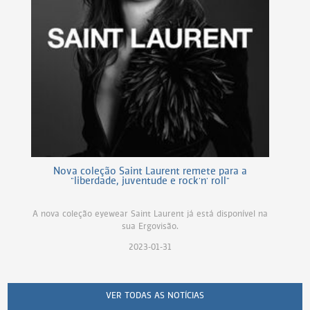
Nova coleção Saint Laurent remete para a
"liberdade, juventude e rock'n' roll"
A nova coleção eyewear Saint Laurent já está disponível na
sua Ergovisão.
2023-01-31
VER TODAS AS NOTÍCIAS