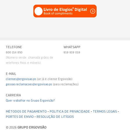
TELEFONE
WHATSAPP
800 214 850
919 919 019
(Número verde: chamada grátis de
telefones fixos e móveis)
E-MAIL
clientes@ergovisao.pt
(se já é cliente Ergovisão)
gestao.reclamacoes@ergovisao.pt
(para reclamações)
CARREIRA
Quer trabalhar no Grupo Ergovisão?
MÉTODOS DE PAGAMENTO
-
POLITICA DE PRIVACIDADE
-
TERMOS LEGAIS
-
PORTES DE ENVIO
-
RESOLUÇÃO DE LITÍGIOS
© 2026
GRUPO ERGOVISÃO