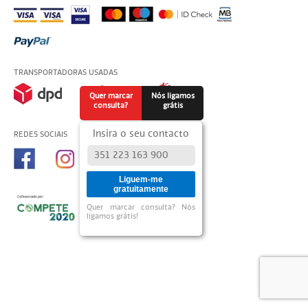
TRANSPORTADORAS USADAS
Quer marcar
Nós ligamos
consulta?
grátis
Insira o seu contacto
REDES SOCIAIS
Liguem-me
gratuitamente
Quer marcar consulta? Nós
ligamos grátis!