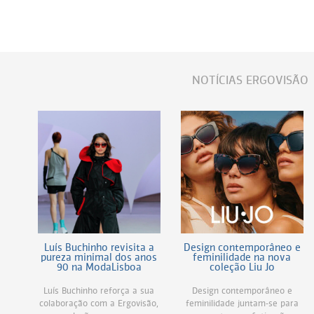
Persol
Ray-Ban
Persol
Polaroid Kids
Polaroid
Vogue Eyewear
Ray-Ban
Ray Ban Junior
NOTÍCIAS ERGOVISÃO
Prada
Ray-ban
Vogue
Luís Buchinho revisita a
Design contemporâneo e
pureza minimal dos anos
feminilidade na nova
90 na ModaLisboa
coleção Liu Jo
Luís Buchinho reforça a sua
Design contemporâneo e
colaboração com a Ergovisão,
feminilidade juntam-se para