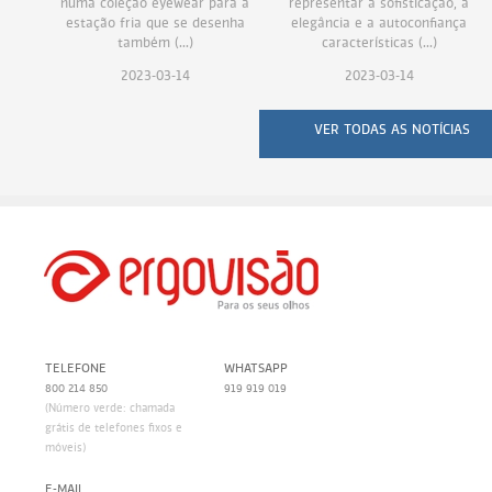
numa coleção eyewear para a
representar a sofisticação, a
estação fria que se desenha
elegância e a autoconfiança
também (...)
características (...)
2023-03-14
2023-03-14
VER TODAS AS NOTÍCIAS
TELEFONE
WHATSAPP
800 214 850
919 919 019
(Número verde: chamada
grátis de telefones fixos e
móveis)
E-MAIL