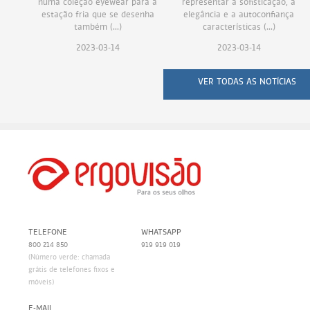
numa coleção eyewear para a
representar a sofisticação, a
estação fria que se desenha
elegância e a autoconfiança
também (...)
características (...)
2023-03-14
2023-03-14
VER TODAS AS NOTÍCIAS
TELEFONE
WHATSAPP
800 214 850
919 919 019
(Número verde: chamada
grátis de telefones fixos e
móveis)
E-MAIL