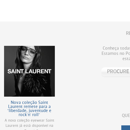
R
Conheça todas
Estamos no Por
est
Nova coleção Saint
Laurent remete para a
"liberdade, juventude e
rock'n' roll"
QUE
A nova coleção eyewear Saint
Laurent já está disponível na