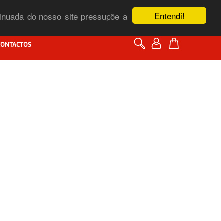
Entendi!
ntinuada do nosso site pressupõe a
CONTACTOS