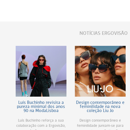
Persol
Ray-Ban
Persol
Polaroid Kids
Polaroid
Vogue Eyewear
Ray-Ban
Ray Ban Junior
NOTÍCIAS ERGOVISÃO
Prada
Ray-ban
Vogue
Luís Buchinho revisita a
Design contemporâneo e
pureza minimal dos anos
feminilidade na nova
90 na ModaLisboa
coleção Liu Jo
Luís Buchinho reforça a sua
Design contemporâneo e
colaboração com a Ergovisão,
feminilidade juntam-se para