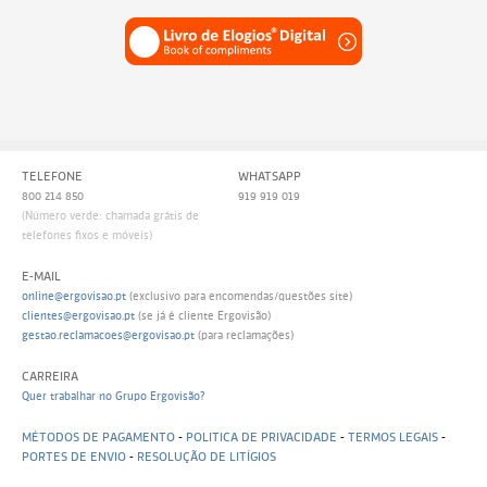
TELEFONE
WHATSAPP
800 214 850
919 919 019
(Número verde: chamada grátis de
telefones fixos e móveis)
E-MAIL
online@ergovisao.pt
(exclusivo para encomendas/questões site)
clientes@ergovisao.pt
(se já é cliente Ergovisão)
gestao.reclamacoes@ergovisao.pt
(para reclamações)
CARREIRA
Quer trabalhar no Grupo Ergovisão?
MÉTODOS DE PAGAMENTO
-
POLITICA DE PRIVACIDADE
-
TERMOS LEGAIS
-
PORTES DE ENVIO
-
RESOLUÇÃO DE LITÍGIOS