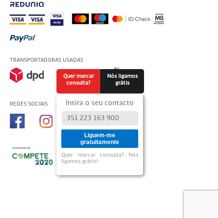
TRANSPORTADORAS USADAS
Quer marcar
Nós ligamos
consulta?
grátis
Insira o seu contacto
REDES SOCIAIS
Liguem-me
gratuitamente
Quer marcar consulta? Nós
ligamos grátis!