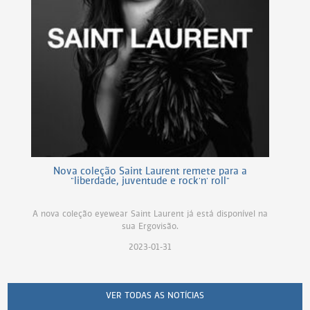
Nova coleção Saint Laurent remete para a
"liberdade, juventude e rock'n' roll"
A nova coleção eyewear Saint Laurent já está disponível na
sua Ergovisão.
2023-01-31
VER TODAS AS NOTÍCIAS