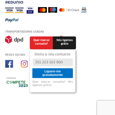
TRANSPORTADORAS USADAS
Quer marcar
Nós ligamos
consulta?
grátis
Insira o seu contacto
REDES SOCIAIS
Liguem-me
gratuitamente
Quer marcar consulta? Nós
ligamos grátis!