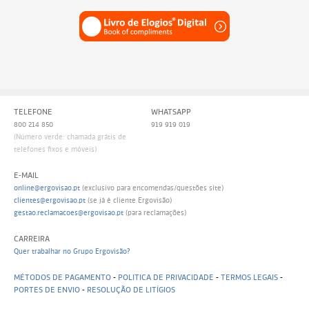
TELEFONE
WHATSAPP
800 214 850
919 919 019
(Número verde: chamada grátis de
telefones fixos e móveis)
E-MAIL
online@ergovisao.pt
(exclusivo para encomendas/questões site)
clientes@ergovisao.pt
(se já é cliente Ergovisão)
gestao.reclamacoes@ergovisao.pt
(para reclamações)
CARREIRA
Quer trabalhar no Grupo Ergovisão?
MÉTODOS DE PAGAMENTO
-
POLITICA DE PRIVACIDADE
-
TERMOS LEGAIS
-
PORTES DE ENVIO
-
RESOLUÇÃO DE LITÍGIOS