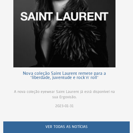
Nova coleção Saint Laurent remete para a
"liberdade, juventude e rock'n' roll"
A nova coleção eyewear Saint Laurent já está disponível na
sua Ergovisão.
2023-01-31
VER TODAS AS NOTÍCIAS