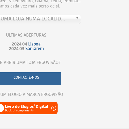
to, Viseu Aveiro, Guarda, Leiria, Pombal...
amos cada vez mais perto de si.
PROCURE UMA LOJA NUMA LOCALIDADE
ÚLTIMAS ABERTURAS
2024.04
Lisboa
2024.03
Santarém
R ABRIR UMA LOJA ERGOVISÃO?
CONTACTE-NOS
 UM ELOGIO À MARCA ERGOVISÃO