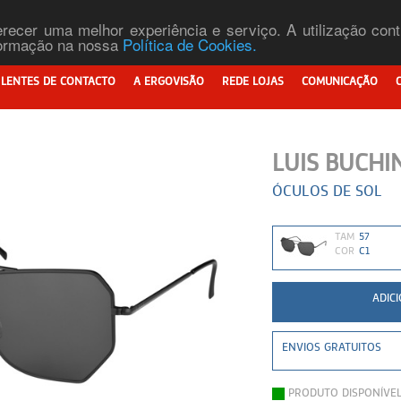
ferecer uma melhor experiência e serviço. A utilização co
nformação na nossa
Política de Cookies.
LENTES DE CONTACTO
A ERGOVISÃO
REDE LOJAS
COMUNICAÇÃO
LUIS BUCHI
ÓCULOS DE SOL
TAM
57
COR
C1
ENVIOS GRATUITOS
PRODUTO DISPONÍVE