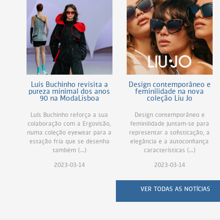
Luís Buchinho revisita a
Design contemporâneo e
pureza minimal dos anos
feminilidade na nova
90 na ModaLisboa
coleção Liu Jo
Luís Buchinho reforça a sua
Design contemporâneo e
colaboração com a Ergovisão,
feminilidade juntam-se para
numa coleção eyewear para a
representar a sofisticação, a
estação fria que se desenha
elegância e a autoconfiança
também (...)
características (...)
2023-03-14
2023-03-14
VER TODAS AS NOTÍCIAS