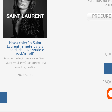
Estamos no Por
est
Nova coleção Saint
Laurent remete para a
"liberdade, juventude e
rock'n' roll"
QUE
A nova coleção eyewear Saint
Laurent já está disponível na
sua Ergovisão.
2023-01-31
FAÇA