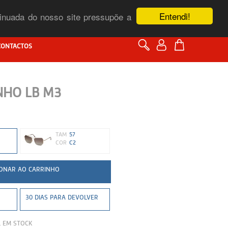
Entendi!
ntinuada do nosso site pressupõe a
CONTACTOS
NHO LB M3
TAM
57
COR
C2
30 DIAS PARA DEVOLVER
L EM STOCK