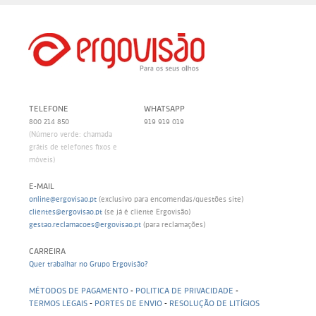
TELEFONE
WHATSAPP
800 214 850
919 919 019
(Número verde: chamada
grátis de telefones fixos e
móveis)
E-MAIL
online@ergovisao.pt
(exclusivo para encomendas/questões site)
clientes@ergovisao.pt
(se já é cliente Ergovisão)
gestao.reclamacoes@ergovisao.pt
(para reclamações)
CARREIRA
Quer trabalhar no Grupo Ergovisão?
MÉTODOS DE PAGAMENTO
-
POLITICA DE PRIVACIDADE
-
TERMOS LEGAIS
-
PORTES DE ENVIO
-
RESOLUÇÃO DE LITÍGIOS