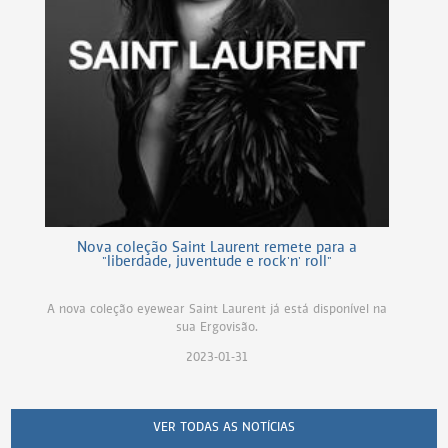
Nova coleção Saint Laurent remete para a
"liberdade, juventude e rock'n' roll"
A nova coleção eyewear Saint Laurent já está disponível na
sua Ergovisão.
2023-01-31
VER TODAS AS NOTÍCIAS