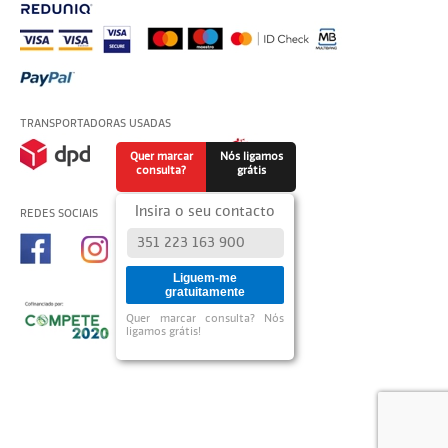
TRANSPORTADORAS USADAS
Quer marcar
Nós ligamos
consulta?
grátis
Insira o seu contacto
REDES SOCIAIS
Liguem-me
gratuitamente
Quer marcar consulta? Nós
ligamos grátis!