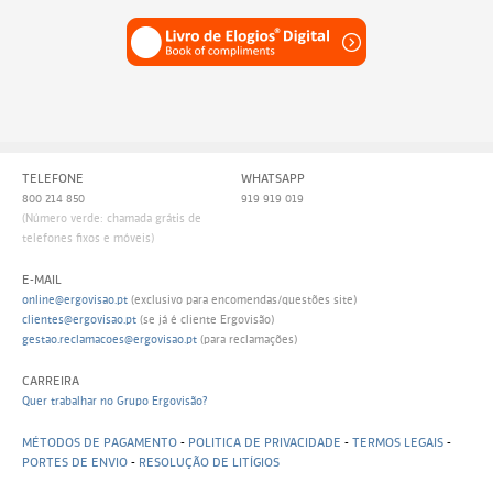
TELEFONE
WHATSAPP
800 214 850
919 919 019
(Número verde: chamada grátis de
telefones fixos e móveis)
E-MAIL
online@ergovisao.pt
(exclusivo para encomendas/questões site)
clientes@ergovisao.pt
(se já é cliente Ergovisão)
gestao.reclamacoes@ergovisao.pt
(para reclamações)
CARREIRA
Quer trabalhar no Grupo Ergovisão?
MÉTODOS DE PAGAMENTO
-
POLITICA DE PRIVACIDADE
-
TERMOS LEGAIS
-
PORTES DE ENVIO
-
RESOLUÇÃO DE LITÍGIOS