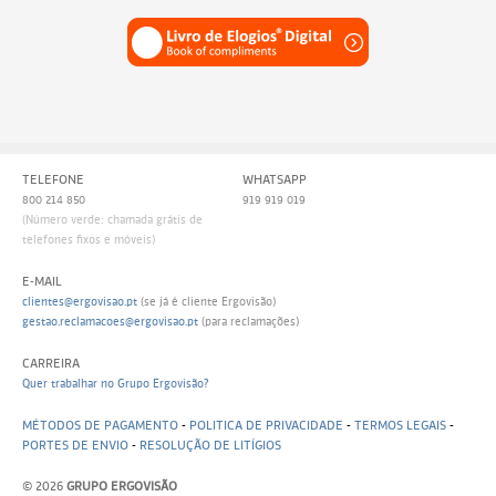
TELEFONE
WHATSAPP
800 214 850
919 919 019
(Número verde: chamada grátis de
telefones fixos e móveis)
E-MAIL
clientes@ergovisao.pt
(se já é cliente Ergovisão)
gestao.reclamacoes@ergovisao.pt
(para reclamações)
CARREIRA
Quer trabalhar no Grupo Ergovisão?
MÉTODOS DE PAGAMENTO
-
POLITICA DE PRIVACIDADE
-
TERMOS LEGAIS
-
PORTES DE ENVIO
-
RESOLUÇÃO DE LITÍGIOS
© 2026
GRUPO ERGOVISÃO