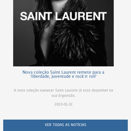
Nova coleção Saint Laurent remete para a
"liberdade, juventude e rock'n' roll"
A nova coleção eyewear Saint Laurent já está disponível na
sua Ergovisão.
2023-01-31
VER TODAS AS NOTÍCIAS