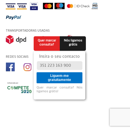
TRANSPORTADORAS USADAS
Quer marcar
Nós ligamos
consulta?
grátis
Insira o seu contacto
REDES SOCIAIS
Liguem-me
gratuitamente
Quer marcar consulta? Nós
ligamos grátis!