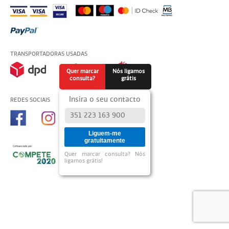
TRANSPORTADORAS USADAS
Quer marcar
Nós ligamos
consulta?
grátis
Insira o seu contacto
REDES SOCIAIS
Liguem-me
gratuitamente
Quer marcar consulta? Nós
ligamos grátis!