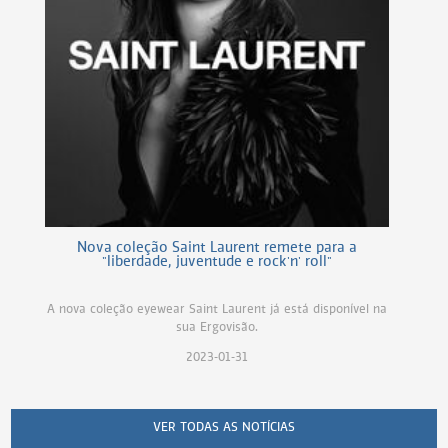
Nova coleção Saint Laurent remete para a
"liberdade, juventude e rock'n' roll"
A nova coleção eyewear Saint Laurent já está disponível na
sua Ergovisão.
2023-01-31
VER TODAS AS NOTÍCIAS