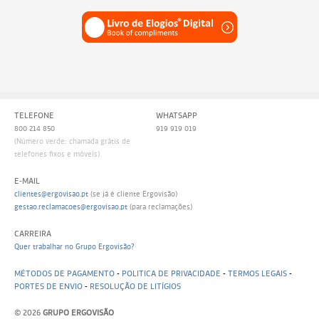
TELEFONE
WHATSAPP
800 214 850
919 919 019
(Número verde: chamada grátis de
telefones fixos e móveis)
E-MAIL
clientes@ergovisao.pt
(se já é cliente Ergovisão)
gestao.reclamacoes@ergovisao.pt
(para reclamações)
CARREIRA
Quer trabalhar no Grupo Ergovisão?
MÉTODOS DE PAGAMENTO
-
POLITICA DE PRIVACIDADE
-
TERMOS LEGAIS
-
PORTES DE ENVIO
-
RESOLUÇÃO DE LITÍGIOS
© 2026
GRUPO ERGOVISÃO