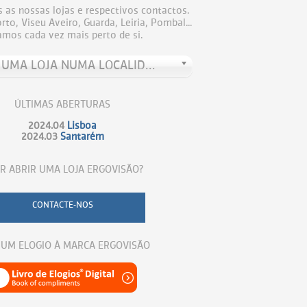
 as nossas lojas e respectivos contactos.
to, Viseu Aveiro, Guarda, Leiria, Pombal...
amos cada vez mais perto de si.
PROCURE UMA LOJA NUMA LOCALIDADE
ÚLTIMAS ABERTURAS
2024.04
Lisboa
2024.03
Santarém
R ABRIR UMA LOJA ERGOVISÃO?
CONTACTE-NOS
 UM ELOGIO À MARCA ERGOVISÃO