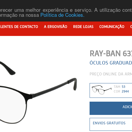
ferecer uma melhor experiência e serviço. A utilização co
nformação na nossa
Política de Cookies.
LENTES DE CONTACTO
A ERGOVISÃO
REDE LOJAS
COMUNICAÇÃO
RAY-BAN 63
ÓCULOS GRADUA
PREÇO ONLINE DA ARM
TAM
53
COR
2944
ENVIOS GRATUITOS