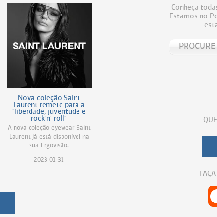
Conheça todas
Estamos no Por
est
Nova coleção Saint
Laurent remete para a
"liberdade, juventude e
rock'n' roll"
QUE
A nova coleção eyewear Saint
Laurent já está disponível na
sua Ergovisão.
2023-01-31
FAÇA