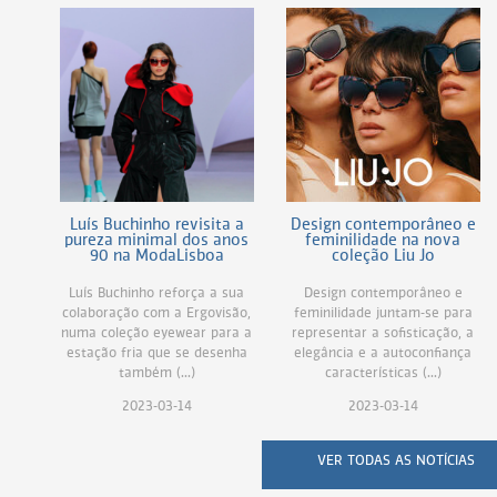
Luís Buchinho revisita a
Design contemporâneo e
pureza minimal dos anos
feminilidade na nova
90 na ModaLisboa
coleção Liu Jo
Luís Buchinho reforça a sua
Design contemporâneo e
colaboração com a Ergovisão,
feminilidade juntam-se para
numa coleção eyewear para a
representar a sofisticação, a
estação fria que se desenha
elegância e a autoconfiança
também (...)
características (...)
2023-03-14
2023-03-14
VER TODAS AS NOTÍCIAS