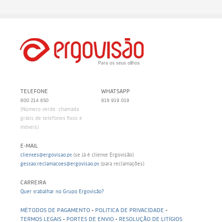
TELEFONE
WHATSAPP
800 214 850
919 919 019
(Número verde: chamada
grátis de telefones fixos e
móveis)
E-MAIL
clientes@ergovisao.pt
(se já é cliente Ergovisão)
gestao.reclamacoes@ergovisao.pt
(para reclamações)
CARREIRA
Quer trabalhar no Grupo Ergovisão?
MÉTODOS DE PAGAMENTO
-
POLITICA DE PRIVACIDADE
-
TERMOS LEGAIS
-
PORTES DE ENVIO
-
RESOLUÇÃO DE LITÍGIOS