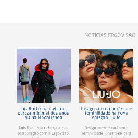
Persol
Ray-Ban
Persol
Polaroid Kids
Polaroid
Vogue Eyewear
Ray-Ban
Ray Ban Junior
NOTÍCIAS ERGOVISÃO
Prada
Ray-ban
Vogue
Luís Buchinho revisita a
Design contemporâneo e
pureza minimal dos anos
feminilidade na nova
90 na ModaLisboa
coleção Liu Jo
Luís Buchinho reforça a sua
Design contemporâneo e
colaboração com a Ergovisão,
feminilidade juntam-se para