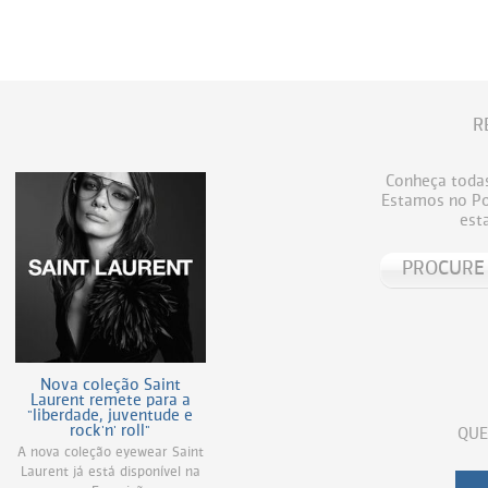
R
Conheça todas
Estamos no Por
est
Nova coleção Saint
Laurent remete para a
"liberdade, juventude e
rock'n' roll"
QUE
A nova coleção eyewear Saint
Laurent já está disponível na