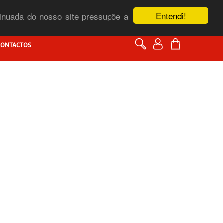
Entendi!
ntinuada do nosso site pressupõe a
CONTACTOS