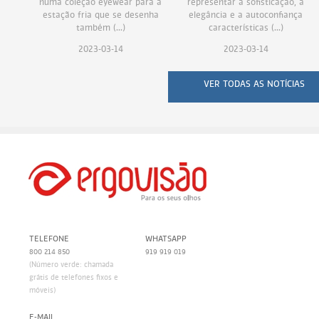
numa coleção eyewear para a
representar a sofisticação, a
estação fria que se desenha
elegância e a autoconfiança
também (...)
características (...)
2023-03-14
2023-03-14
VER TODAS AS NOTÍCIAS
TELEFONE
WHATSAPP
800 214 850
919 919 019
(Número verde: chamada
grátis de telefones fixos e
móveis)
E-MAIL