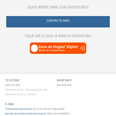
QUER ABRIR UMA LOJA ERGOVISÃO?
CONTACTE-NOS
FAÇA UM ELOGIO À MARCA ERGOVISÃO
TELEFONE
WHATSAPP
800 214 850
919 919 019
(Número verde: chamada grátis de
telefones fixos e móveis)
E-MAIL
clientes@ergovisao.pt
(se já é cliente Ergovisão)
gestao.reclamacoes@ergovisao.pt
(para reclamações)