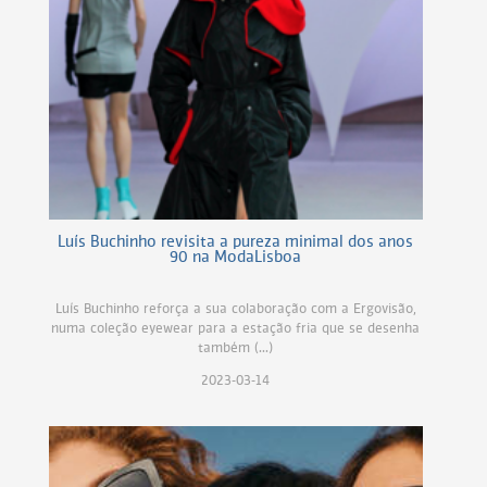
Luís Buchinho revisita a pureza minimal dos anos
90 na ModaLisboa
Luís Buchinho reforça a sua colaboração com a Ergovisão,
numa coleção eyewear para a estação fria que se desenha
também (...)
2023-03-14