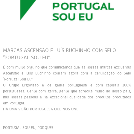
Persol
Ray-Ban
Persol
Polaroid Kids
Polaroid
Vogue Eyewear
Ray-Ban
Ray Ban Junior
Prada
MARCAS ASCENSÃO E LUÍS BUCHINHO COM SELO
Ray-ban
“PORTUGAL SOU EU”.
É com muito orgulho que comunicamos que as nossas marcas exclusivas
Vogue
Ascensão e Luís Buchinho contam agora com a certificação do Selo
“Portugal Sou Eu”.
O Grupo Ergovisão é de gente portuguesa e com capitais 100%
portugueses. Gente com garra, gente que acredita muito no nosso país,
nas nossas pessoas e na excecional qualidade dos produtos produzidos
em Portugal.
HÁ UMA VISÃO PORTUGUESA QUE NOS UNE!
PORTUGAL SOU EU, PORQUÊ?