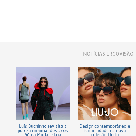
NOTÍCIAS ERGOVISÃO
Luís Buchinho revisita a
Design contemporâneo e
pureza minimal dos anos
feminilidade na nova
90 na ModaLisboa
coleção Liu Jo