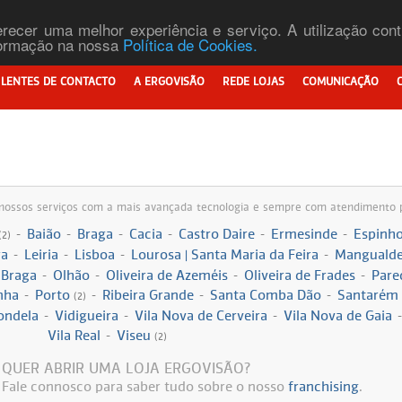
ferecer uma melhor experiência e serviço. A utilização co
nformação na nossa
Política de Cookies.
LENTES DE CONTACTO
A ERGOVISÃO
REDE LOJAS
COMUNICAÇÃO
os nossos serviços com a mais avançada tecnologia e sempre com atendimento 
-
Baião
-
Braga
-
Cacia
-
Castro Daire
-
Ermesinde
-
Espinh
(2)
ra
-
Leiria
-
Lisboa
-
Lourosa | Santa Maria da Feira
-
Manguald
 Braga
-
Olhão
-
Oliveira de Azeméis
-
Oliveira de Frades
-
Pare
nha
-
Porto
-
Ribeira Grande
-
Santa Comba Dão
-
Santarém
(2)
ondela
-
Vidigueira
-
Vila Nova de Cerveira
-
Vila Nova de Gaia
-
Vila Real
-
Viseu
(2)
QUER ABRIR UMA LOJA ERGOVISÃO?
Fale connosco para saber tudo sobre o nosso
franchising
.