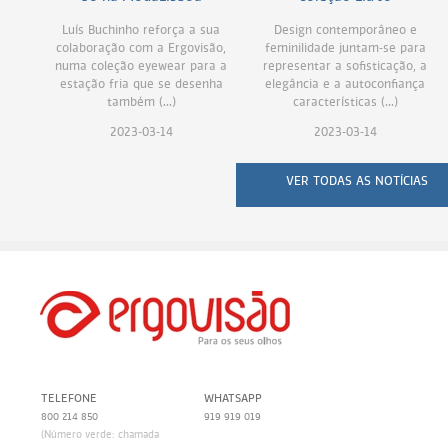
Luís Buchinho reforça a sua
Design contemporâneo e
colaboração com a Ergovisão,
feminilidade juntam-se para
numa coleção eyewear para a
representar a sofisticação, a
estação fria que se desenha
elegância e a autoconfiança
também (...)
características (...)
2023-03-14
2023-03-14
VER TODAS AS NOTÍCIAS
TELEFONE
WHATSAPP
800 214 850
919 919 019
(Número verde: chamada