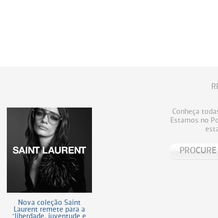
R
Conheça todas
Estamos no Por
est
Nova coleção Saint
Laurent remete para a
"liberdade, juventude e