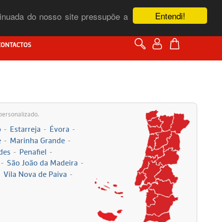
Entendi!
ntinuada do nosso site pressupõe a
CONTACTOS
personalizado.
o
-
Estarreja
-
Évora
-
e
-
Marinha Grande
-
des
-
Penafiel
-
-
São João da Madeira
-
Vila Nova de Paiva
-