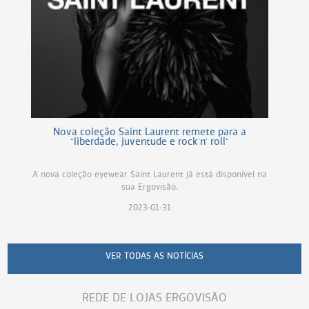
Nova coleção Saint Laurent remete para a
"liberdade, juventude e rock'n' roll"
A nova coleção eyewear Saint Laurent já está disponível na
sua Ergovisão.
2023-01-31
VER TODAS AS NOTÍCIAS
REDE DE LOJAS ERGOVISÃO