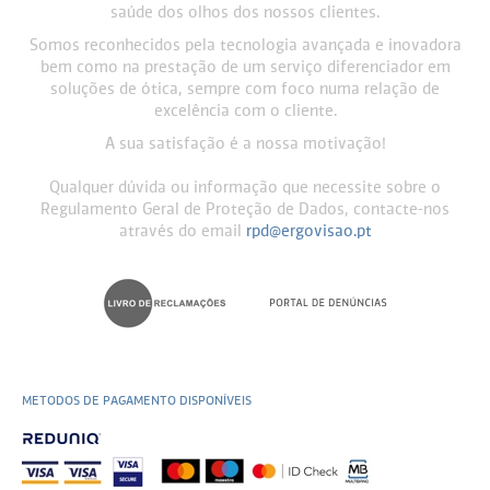
saúde dos olhos dos nossos clientes.
Somos reconhecidos pela tecnologia avançada e inovadora
bem como na prestação de um serviço diferenciador em
soluções de ótica, sempre com foco numa relação de
excelência com o cliente.
A sua satisfação é a nossa motivação!
Qualquer dúvida ou informação que necessite sobre o
Regulamento Geral de Proteção de Dados, contacte-nos
através do email
rpd@ergovisao.pt
METODOS DE PAGAMENTO DISPONÍVEIS