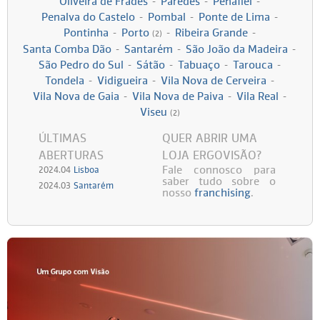
Oliveira de Frades
-
Paredes
-
Penafiel
-
Penalva do Castelo
-
Pombal
-
Ponte de Lima
-
Persol
Ray-Ban
Persol
Polaroid Kids
Pontinha
-
Porto
-
Ribeira Grande
-
(2)
Santa Comba Dão
-
Santarém
-
São João da Madeira
-
Polaroid
Vogue Eyewear
Ray-Ban
Ray Ban Junior
São Pedro do Sul
-
Sátão
-
Tabuaço
-
Tarouca
-
Tondela
-
Vidigueira
-
Vila Nova de Cerveira
-
Vila Nova de Gaia
-
Vila Nova de Paiva
-
Vila Real
-
Prada
Viseu
(2)
Ray-ban
ÚLTIMAS
QUER ABRIR UMA
ABERTURAS
LOJA ERGOVISÃO?
Vogue
Fale connosco para
2024.04
Lisboa
saber tudo sobre o
2024.03
Santarém
nosso
franchising
.