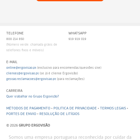
TELEFONE
WHATSAPP
800 214 850
919 919 019
(Número verde: chamada grátis de
telefones fixos e móveis)
E-MAIL
online@ergovisao.pt
(exclusivo para encomendas/questões site)
clientes@ergovisao.pt
(se já é cliente Ergovisão)
gestao.reclamacoes@ergovisao.pt
(para reclamações)
CARREIRA
Quer trabalhar no Grupo Ergovisão?
MÉTODOS DE PAGAMENTO
-
POLITICA DE PRIVACIDADE
-
TERMOS LEGAIS
-
PORTES DE ENVIO
-
RESOLUÇÃO DE LITÍGIOS
© 2026
GRUPO ERGOVISÃO
Somos uma empresa portuguesa reconhecida por cuidar da