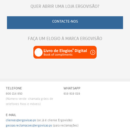
QUER ABRIR UMA LOJA ERGOVISÃO?
CONTACTE-NOS
FAÇA UM ELOGIO À MARCA ERGOVISÃO
TELEFONE
WHATSAPP
800 214 850
919 919 019
(Número verde: chamada grátis de
telefones fixos e móveis)
E-MAIL
clientes@ergovisao.pt
(se já é cliente Ergovisão)
gestao.reclamacoes@ergovisao.pt
(para reclamações)