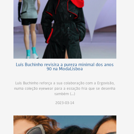
Luís Buchinho revisita a pureza minimal dos anos
90 na ModaLisboa
Luís Buchinho reforça a sua colaboração com a Ergovisão,
numa coleção eyewear para a estação fria que se desenha
também (...)
2023-03-14