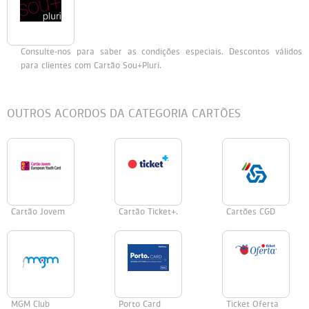
Persol
Ray-Ban
Persol
Polaroid Kids
Consulte-nos para saber as condições especiais. Descontos válidos
Polaroid
Vogue Eyewear
Ray-Ban
Ray Ban Junior
para clientes com Cartão Sou+Pluri.
Prada
OUTROS ACORDOS DA CATEGORIA CARTÕES
Ray-ban
Vogue
Cartão Jovem
Cartão Ticket+.
Cartões CGD
MGM Club
Porto Card
Ticket Oferta