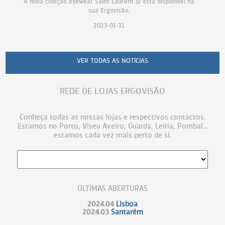
A nova coleção eyewear Saint Laurent já está disponível na
sua Ergovisão.
2023-01-31
VER TODAS AS NOTÍCIAS
REDE DE LOJAS ERGOVISÃO
Conheça todas as nossas lojas e respectivos contactos.
Estamos no Porto, Viseu Aveiro, Guarda, Leiria, Pombal...
estamos cada vez mais perto de si.
ÚLTIMAS ABERTURAS
2024.04
Lisboa
2024.03
Santarém