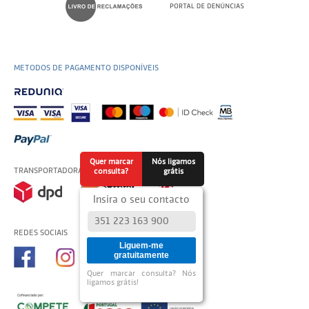
METODOS DE PAGAMENTO DISPONÍVEIS
Quer marcar
Nós ligamos
TRANSPORTADORAS USADAS
consulta?
grátis
Insira o seu contacto
REDES SOCIAIS
Liguem-me
gratuitamente
Quer marcar consulta? Nós
ligamos grátis!