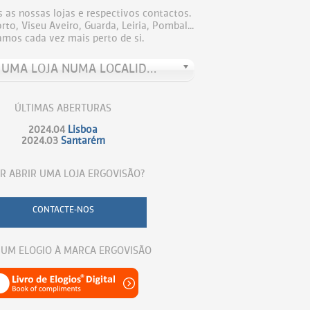
 as nossas lojas e respectivos contactos.
to, Viseu Aveiro, Guarda, Leiria, Pombal...
amos cada vez mais perto de si.
PROCURE UMA LOJA NUMA LOCALIDADE
ÚLTIMAS ABERTURAS
2024.04
Lisboa
2024.03
Santarém
R ABRIR UMA LOJA ERGOVISÃO?
CONTACTE-NOS
 UM ELOGIO À MARCA ERGOVISÃO