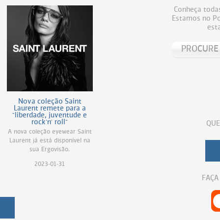
Conheça todas
Estamos no Por
est
Nova coleção Saint
Laurent remete para a
"liberdade, juventude e
rock'n' roll"
QUE
A nova coleção eyewear Saint
Laurent já está disponível na
sua Ergovisão.
2023-01-31
FAÇA