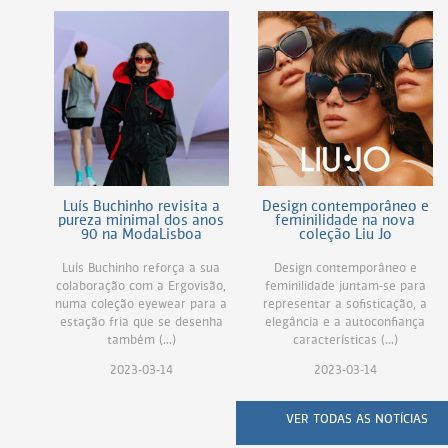
Luís Buchinho revisita a
Design contemporâneo e
pureza minimal dos anos
feminilidade na nova
90 na ModaLisboa
coleção Liu Jo
Luís Buchinho reforça a sua
Design contemporâneo e
colaboração com a Ergovisão,
feminilidade juntam-se para
numa coleção eyewear para a
representar a sofisticação, a
estação fria que se desenha
elegância e a autoconfiança
também (...)
características (...)
2023-03-14
2023-03-14
VER TODAS AS NOTÍCIAS