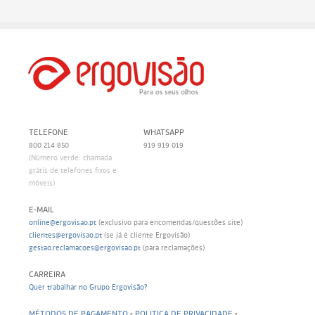
TELEFONE
WHATSAPP
800 214 850
919 919 019
(Número verde: chamada
grátis de telefones fixos e
móveis)
E-MAIL
online@ergovisao.pt
(exclusivo para encomendas/questões site)
clientes@ergovisao.pt
(se já é cliente Ergovisão)
gestao.reclamacoes@ergovisao.pt
(para reclamações)
CARREIRA
Quer trabalhar no Grupo Ergovisão?
MÉTODOS DE PAGAMENTO
-
POLITICA DE PRIVACIDADE
-