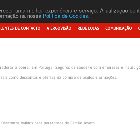
ferecer uma melhor experiência e serviço. A utilização co
nformação na nossa
Política de Cookies.
LENTES DE CONTACTO
A ERGOVISÃO
REDE LOJAS
COMUNICAÇÃO
adoras a operar em Portugal (seguros de saúde) e com empresas e instituiçõe
s tais como descontos e ofertas na compra de óculos e armações.
. Descontos válidos para portadores de Cartão Jovem