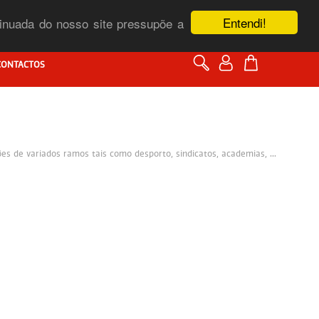
Entendi!
ntinuada do nosso site pressupõe a
CONTACTOS
s de variados ramos tais como desporto, sindicatos, academias, ...