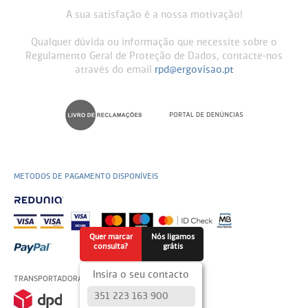
A sua satisfação é a nossa motivação!
Qualquer dúvida ou informação que necessite sobre o
Regulamento Geral de Proteção de Dados, contacte-nos
através do email
rpd@ergovisao.pt
METODOS DE PAGAMENTO DISPONÍVEIS
Quer marcar
Nós ligamos
consulta?
grátis
Insira o seu contacto
TRANSPORTADORAS USADAS