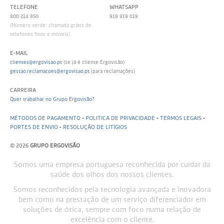
TELEFONE
WHATSAPP
800 214 850
919 919 019
(Número verde: chamada grátis de
telefones fixos e móveis)
E-MAIL
clientes@ergovisao.pt
(se já é cliente Ergovisão)
gestao.reclamacoes@ergovisao.pt
(para reclamações)
CARREIRA
Quer trabalhar no Grupo Ergovisão?
MÉTODOS DE PAGAMENTO
-
POLITICA DE PRIVACIDADE
-
TERMOS LEGAIS
-
PORTES DE ENVIO
-
RESOLUÇÃO DE LITÍGIOS
© 2026
GRUPO ERGOVISÃO
Somos uma empresa portuguesa reconhecida por cuidar da
saúde dos olhos dos nossos clientes.
Somos reconhecidos pela tecnologia avançada e inovadora
bem como na prestação de um serviço diferenciador em
soluções de ótica, sempre com foco numa relação de
excelência com o cliente.