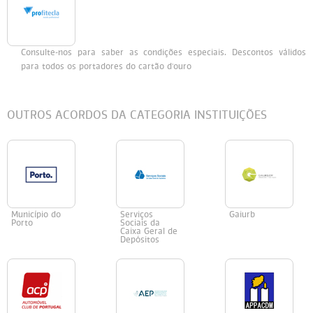
Persol
Ray-Ban
Persol
Polaroid Kids
Consulte-nos para saber as condições especiais. Descontos válidos
Polaroid
Vogue Eyewear
Ray-Ban
Ray Ban Junior
para todos os portadores do cartão d'ouro
Prada
OUTROS ACORDOS DA CATEGORIA INSTITUIÇÕES
Ray-ban
Vogue
Município do
Serviços
Gaiurb
Porto
Sociais da
Caixa Geral de
Depósitos