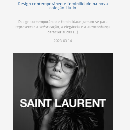
Design contemporâneo e feminilidade na nova
coleção Liu Jo
Design contemporâneo e feminilidade juntam-se para
representar a sofisticação, a elegância e a autoconfiança
características (...)
2023-03-14