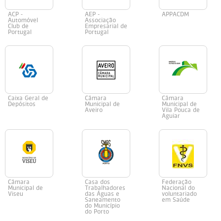
ACP -
AEP -
APPACDM
Automóvel
Associação
Club de
Empresarial de
Portugal
Portugal
Caixa Geral de
Câmara
Câmara
Depósitos
Municipal de
Municipal de
Aveiro
Vila Pouca de
Aguiar
Câmara
Casa dos
Federação
Municipal de
Trabalhadores
Nacional do
Viseu
das Águas e
voluntariado
Saneamento
em Saúde
do Município
do Porto