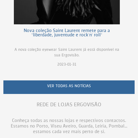
Nova coleção Saint Laurent remete para a
"liberdade, juventude e rock'n' roll"
A nova coleção eyewear Saint Laurent já está disponível na
sua Ergovisão.
2023-01-31
VER TODAS AS NOTÍCIAS
REDE DE LOJAS ERGOVISÃO
Conheça todas as nossas lojas e respectivos contactos.
Estamos no Porto, Viseu Aveiro, Guarda, Leiria, Pombal...
estamos cada vez mais perto de si.