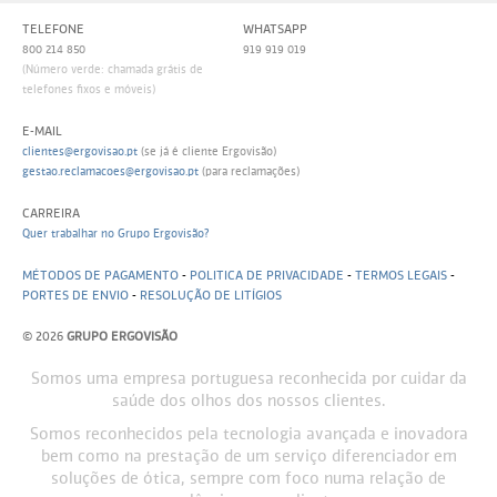
TELEFONE
WHATSAPP
800 214 850
919 919 019
(Número verde: chamada grátis de
telefones fixos e móveis)
E-MAIL
clientes@ergovisao.pt
(se já é cliente Ergovisão)
gestao.reclamacoes@ergovisao.pt
(para reclamações)
CARREIRA
Quer trabalhar no Grupo Ergovisão?
MÉTODOS DE PAGAMENTO
-
POLITICA DE PRIVACIDADE
-
TERMOS LEGAIS
-
PORTES DE ENVIO
-
RESOLUÇÃO DE LITÍGIOS
© 2026
GRUPO ERGOVISÃO
Somos uma empresa portuguesa reconhecida por cuidar da
saúde dos olhos dos nossos clientes.
Somos reconhecidos pela tecnologia avançada e inovadora
bem como na prestação de um serviço diferenciador em
soluções de ótica, sempre com foco numa relação de