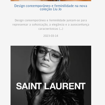
Design contemporâneo e feminilidade na nova
coleção Liu Jo
Design contemporâneo e feminilidade juntam-se para
representar a sofisticação, a elegância e a autoconfiança
características (...)
2023-03-14