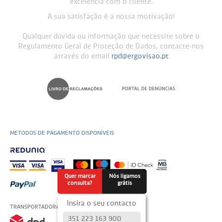
excelência com o cliente.
A sua satisfação é a nossa motivação!
Qualquer dúvida ou informação que necessite sobre o
Regulamento Geral de Proteção de Dados, contacte-nos
através do email
rpd@ergovisao.pt
METODOS DE PAGAMENTO DISPONÍVEIS
Quer marcar
Nós ligamos
consulta?
grátis
Insira o seu contacto
TRANSPORTADORAS USADAS