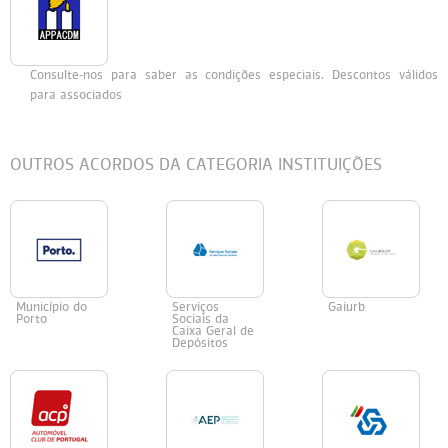
Persol
Ray-Ban
Persol
Polaroid Kids
Consulte-nos para saber as condições especiais. Descontos válidos
Polaroid
Vogue Eyewear
Ray-Ban
Ray Ban Junior
para associados
Prada
OUTROS ACORDOS DA CATEGORIA INSTITUIÇÕES
Ray-ban
Vogue
Município do
Serviços
Gaiurb
Porto
Sociais da
Caixa Geral de
Depósitos