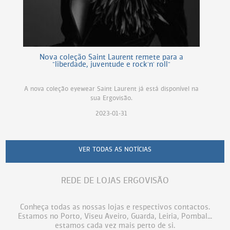
Nova coleção Saint Laurent remete para a
"liberdade, juventude e rock'n' roll"
A nova coleção eyewear Saint Laurent já está disponível na
sua Ergovisão.
2023-01-31
VER TODAS AS NOTÍCIAS
REDE DE LOJAS ERGOVISÃO
Conheça todas as nossas lojas e respectivos contactos.
Estamos no Porto, Viseu Aveiro, Guarda, Leiria, Pombal...
estamos cada vez mais perto de si.