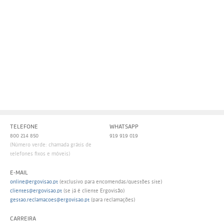
Persol
Ray-Ban
Persol
Polaroid Kids
Polaroid
Vogue Eyewear
Ray-Ban
Ray Ban Junior
Prada
Ray-ban
Vogue
TELEFONE
WHATSAPP
800 214 850
919 919 019
(Número verde: chamada grátis de
telefones fixos e móveis)
E-MAIL
online@ergovisao.pt
(exclusivo para encomendas/questões site)
clientes@ergovisao.pt
(se já é cliente Ergovisão)
gestao.reclamacoes@ergovisao.pt
(para reclamações)
CARREIRA