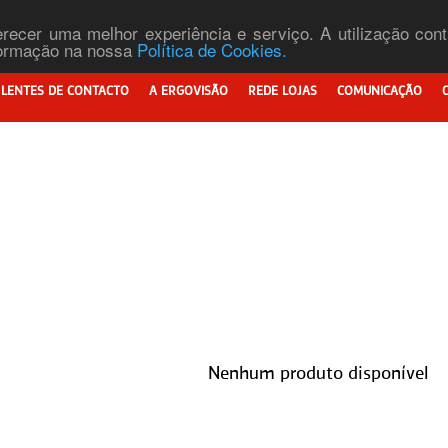
ferecer uma melhor experiência e serviço. A utilização co
nformação na nossa
Política de Cookies.
LENTES DE CONTACTO
A ERGOVISÃO
REDE LOJAS
COMUNICAÇÃO
Nenhum produto disponível