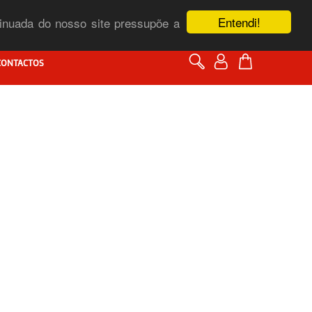
Entendi!
ntinuada do nosso site pressupõe a
CONTACTOS