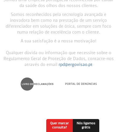
Somos uma empresa portuguesa reconhecida por cuidar
da saúde dos olhos dos nossos clientes.
Somos reconhecidos pela tecnologia avançada e
inovadora bem como na prestação de um serviço
diferenciador em soluções de ótica, sempre com foco
numa relação de excelência com o cliente.
A sua satisfação é a nossa motivação!
Qualquer dúvida ou informação que necessite sobre o
Regulamento Geral de Proteção de Dados, contacte-nos
através do email
rpd@ergovisao.pt
Quer marcar
Nós ligamos
consulta?
grátis