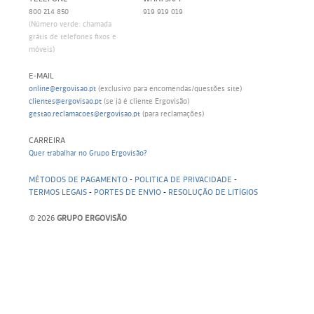
800 214 850
919 919 019
(Número verde: chamada
grátis de telefones fixos e
móveis)
E-MAIL
online@ergovisao.pt
(exclusivo para encomendas/questões site)
clientes@ergovisao.pt
(se já é cliente Ergovisão)
gestao.reclamacoes@ergovisao.pt
(para reclamações)
CARREIRA
Quer trabalhar no Grupo Ergovisão?
MÉTODOS DE PAGAMENTO
-
POLITICA DE PRIVACIDADE
-
TERMOS LEGAIS
-
PORTES DE ENVIO
-
RESOLUÇÃO DE LITÍGIOS
© 2026
GRUPO ERGOVISÃO