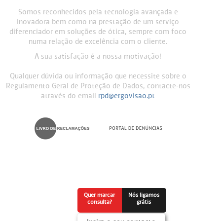
Somos reconhecidos pela tecnologia avançada e
inovadora bem como na prestação de um serviço
diferenciador em soluções de ótica, sempre com foco
numa relação de excelência com o cliente.
A sua satisfação é a nossa motivação!
Qualquer dúvida ou informação que necessite sobre o
Regulamento Geral de Proteção de Dados, contacte-nos
através do email
rpd@ergovisao.pt
Quer marcar
Nós ligamos
consulta?
grátis