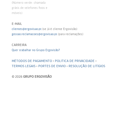
(Número verde: chamada
grátis de telefones fixos e
móveis)
E-MAIL
clientes@ergovisao.pt
(se já é cliente Ergovisão)
gestao.reclamacoes@ergovisao.pt
(para reclamações)
CARREIRA
Quer trabalhar no Grupo Ergovisão?
MÉTODOS DE PAGAMENTO
-
POLITICA DE PRIVACIDADE
-
TERMOS LEGAIS
-
PORTES DE ENVIO
-
RESOLUÇÃO DE LITÍGIOS
© 2026
GRUPO ERGOVISÃO