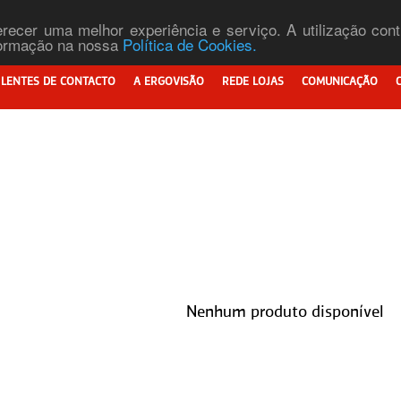
ferecer uma melhor experiência e serviço. A utilização co
nformação na nossa
Política de Cookies.
LENTES DE CONTACTO
A ERGOVISÃO
REDE LOJAS
COMUNICAÇÃO
Nenhum produto disponível