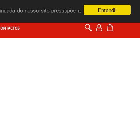
Entendi!
ntinuada do nosso site pressupõe a
CONTACTOS