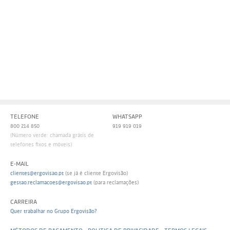
Persol
Ray-Ban
Persol
Polaroid Kids
Polaroid
Vogue Eyewear
Ray-Ban
Ray Ban Junior
Prada
Ray-ban
TELEFONE
WHATSAPP
Vogue
800 214 850
919 919 019
(Número verde: chamada grátis de
telefones fixos e móveis)
E-MAIL
clientes@ergovisao.pt
(se já é cliente Ergovisão)
gestao.reclamacoes@ergovisao.pt
(para reclamações)
CARREIRA
Quer trabalhar no Grupo Ergovisão?