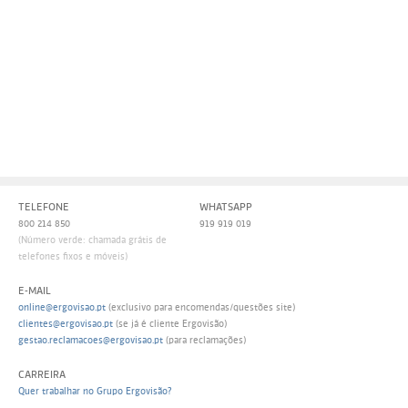
Persol
Ray-Ban
Persol
Polaroid Kids
Polaroid
Vogue Eyewear
Ray-Ban
Ray Ban Junior
Prada
Ray-ban
TELEFONE
WHATSAPP
Vogue
800 214 850
919 919 019
(Número verde: chamada grátis de
telefones fixos e móveis)
E-MAIL
online@ergovisao.pt
(exclusivo para encomendas/questões site)
clientes@ergovisao.pt
(se já é cliente Ergovisão)
gestao.reclamacoes@ergovisao.pt
(para reclamações)
CARREIRA
Quer trabalhar no Grupo Ergovisão?