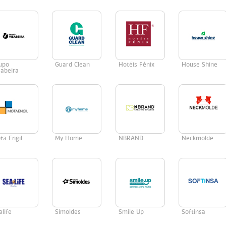
upo
Guard Clean
Hotéis Fénix
House Shine
sabeira
ta Engil
My Home
NBRAND
Neckmolde
alife
Simoldes
Smile Up
Softinsa