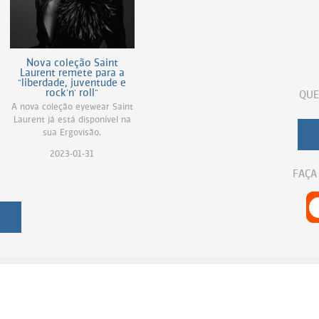
Nova coleção Saint
Laurent remete para a
"liberdade, juventude e
rock'n' roll"
QUE
A nova coleção eyewear Saint
Laurent já está disponível na
sua Ergovisão.
2023-01-31
FAÇA