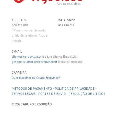
TELEFONE
WHATSAPP
800 214 850
919 919 019
(Número verde: chamada
grátis de telefones fixos e
móveis)
E-MAIL
clientes@ergovisao.pt
(se já é cliente Ergovisão)
gestao.reclamacoes@ergovisao.pt
(para reclamações)
CARREIRA
Quer trabalhar no Grupo Ergovisão?
MÉTODOS DE PAGAMENTO
-
POLITICA DE PRIVACIDADE
-
TERMOS LEGAIS
-
PORTES DE ENVIO
-
RESOLUÇÃO DE LITÍGIOS
© 2026
GRUPO ERGOVISÃO