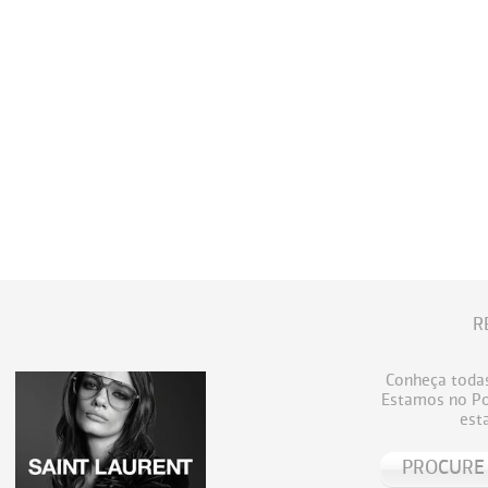
R
Conheça todas
Estamos no Por
est