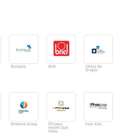
Branquia
Briel
Clínica Do
Dragão
Embeiral Group
FFitness
Fnac Kids
Health Club
Viseu