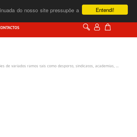
Entendi!
ntinuada do nosso site pressupõe a
CONTACTOS
s de variados ramos tais como desporto, sindicatos, academias, ...