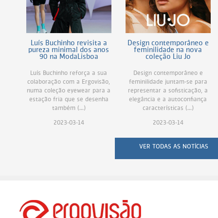
Luís Buchinho revisita a
Design contemporâneo e
pureza minimal dos anos
feminilidade na nova
90 na ModaLisboa
coleção Liu Jo
Luís Buchinho reforça a sua
Design contemporâneo e
colaboração com a Ergovisão,
feminilidade juntam-se para
numa coleção eyewear para a
representar a sofisticação, a
estação fria que se desenha
elegância e a autoconfiança
também (...)
características (...)
2023-03-14
2023-03-14
VER TODAS AS NOTÍCIAS