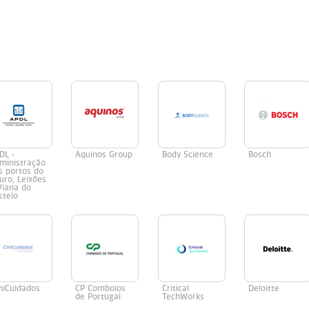
DL -
Aquinos Group
Body Science
Bosch
ministração
s portos do
uro, Leixões
Viana do
stelo
iniCuidados
CP Comboios
Critical
Deloitte
de Portugal
TechWorks