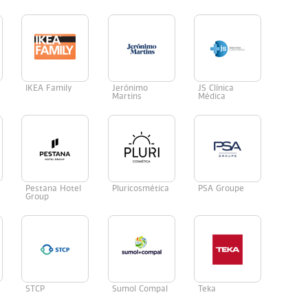
IKEA Family
Jerónimo
JS Clínica
Martins
Médica
Pestana Hotel
Pluricosmética
PSA Groupe
Group
STCP
Sumol Compal
Teka