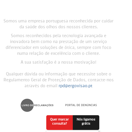
Somos uma empresa portuguesa reconhecida por cuidar
da saúde dos olhos dos nossos clientes.
Somos reconhecidos pela tecnologia avançada e
inovadora bem como na prestação de um serviço
diferenciador em soluções de ótica, sempre com foco
numa relação de excelência com o cliente.
A sua satisfação é a nossa motivação!
Qualquer dúvida ou informação que necessite sobre o
Regulamento Geral de Proteção de Dados, contacte-nos
através do email
rpd@ergovisao.pt
Quer marcar
Nós ligamos
consulta?
grátis