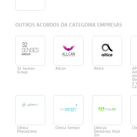
Persol
Ray-Ban
Persol
Polaroid Kids
OUTROS ACORDOS DA CATEGORIA EMPRESAS
Polaroid
Vogue Eyewear
Ray-Ban
Ray Ban Junior
Prada
Ray-ban
32 Senses
Allcan
Altice
AP
Vogue
Group
Ad
do
Do
e 
Ca
Clínica
Clínica Sempri
Clínicas
Cl
PhysioClinic
Dentárias Vital
3m