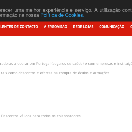
ferecer uma melhor experiência e serviço. A utilização co
nformação na nossa
Política de Cookies.
LENTES DE CONTACTO
A ERGOVISÃO
REDE LOJAS
COMUNICAÇÃO
adoras a operar em Portugal (seguros de saúde) e com empresas e instituiçõe
s tais como descontos e ofertas na compra de óculos e armações.
. Descontos válidos para todos os colaboradores