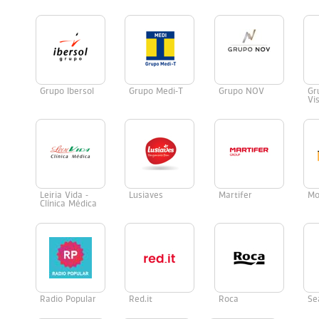
Grupo Ibersol
Grupo Medi-T
Grupo NOV
Gr
Vi
Leiria Vida -
Lusiaves
Martifer
Mo
Clínica Médica
Radio Popular
Red.it
Roca
Se