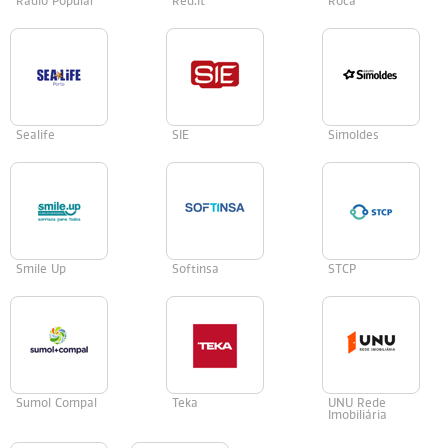
Radio Popular
Red.it
Roca
Sealife
SIE
Simoldes
Smile Up
Softinsa
STCP
Sumol Compal
Teka
UNU Rede
Imobiliária