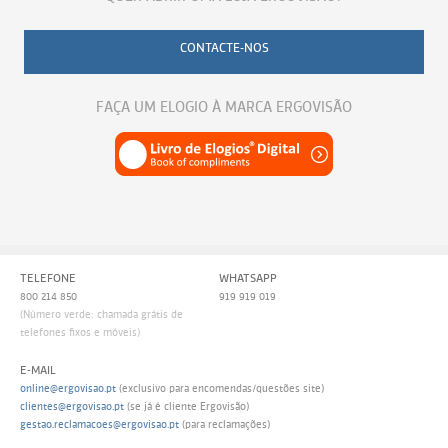
CONTACTE-NOS
FAÇA UM ELOGIO À MARCA ERGOVISÃO
TELEFONE
WHATSAPP
800 214 850
919 919 019
(Número verde: chamada grátis de
telefones fixos e móveis)
E-MAIL
online@ergovisao.pt
(exclusivo para encomendas/questões site)
clientes@ergovisao.pt
(se já é cliente Ergovisão)
gestao.reclamacoes@ergovisao.pt
(para reclamações)