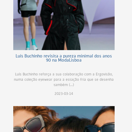
Luís Buchinho revisita a pureza minimal dos anos
90 na ModaLisboa
Luís Buchinho reforça a sua colaboração com a Ergovisão,
numa coleção eyewear para a estação fria que se desenha
também (...)
2023-03-14