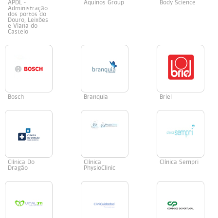
APDL -
Aquinos Group
Body Science
Administração
dos portos do
Douro, Leixões
e Viana do
Castelo
Bosch
Branquia
Briel
Clínica Do
Clínica
Clínica Sempri
Dragão
PhysioClinic