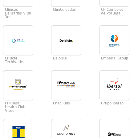
Clínicas
CliniCuidados
CP Comboios
Dentárias Vital
de Portugal
3m
Critical
Deloitte
Embeiral Group
TechWorks
FFitness
Fnac Kids
Grupo Ibersol
Health Club
Viseu