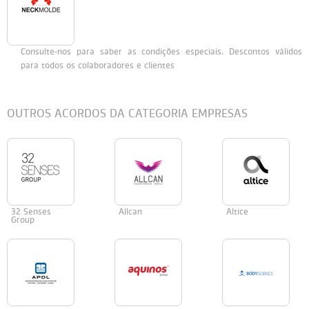
Persol
Ray-Ban
Persol
Polaroid Kids
Consulte-nos para saber as condições especiais. Descontos válidos
Polaroid
Vogue Eyewear
Ray-Ban
Ray Ban Junior
para todos os colaboradores e clientes
Prada
OUTROS ACORDOS DA CATEGORIA EMPRESAS
Ray-ban
Vogue
32 Senses
Allcan
Altice
Group