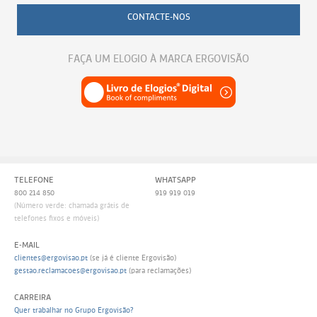
CONTACTE-NOS
FAÇA UM ELOGIO À MARCA ERGOVISÃO
TELEFONE
WHATSAPP
800 214 850
919 919 019
(Número verde: chamada grátis de
telefones fixos e móveis)
E-MAIL
clientes@ergovisao.pt
(se já é cliente Ergovisão)
gestao.reclamacoes@ergovisao.pt
(para reclamações)
CARREIRA
Quer trabalhar no Grupo Ergovisão?