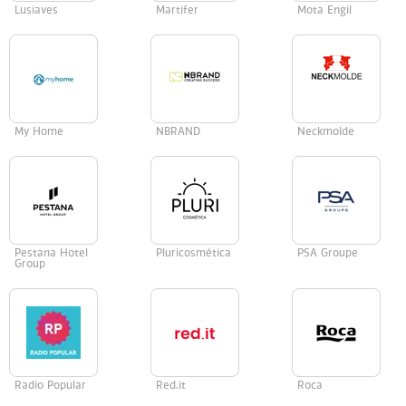
Lusiaves
Martifer
Mota Engil
My Home
NBRAND
Neckmolde
Pestana Hotel
Pluricosmética
PSA Groupe
Group
Radio Popular
Red.it
Roca