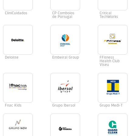
CliniCuidados
CP Comboios
Critical
de Portugal
TechWorks
Deloitte
Embeiral Group
FFitness
Health Club
Viseu
Fnac Kids
Grupo Ibersol
Grupo Medi-T