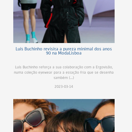
Luís Buchinho revisita a pureza minimal dos anos
90 na ModaLisboa
Luís Buchinho reforça a sua colaboração com a Ergovisão,
numa coleção eyewear para a estação fria que se desenha
também (...)
2023-03-14