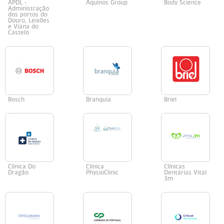
APDL -
Aquinos Group
Body Science
Administração
dos portos do
Douro, Leixões
e Viana do
Castelo
Bosch
Branquia
Briel
Clínica Do
Clínica
Clínicas
Dragão
PhysioClinic
Dentárias Vital
3m