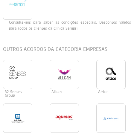
Persol
Ray-Ban
Persol
Polaroid Kids
Consulte-nos para saber as condições especiais. Descontos válidos
Polaroid
Vogue Eyewear
Ray-Ban
Ray Ban Junior
para todos os clientes da Clínica Sempri
Prada
OUTROS ACORDOS DA CATEGORIA EMPRESAS
Ray-ban
Vogue
32 Senses
Allcan
Altice
Group