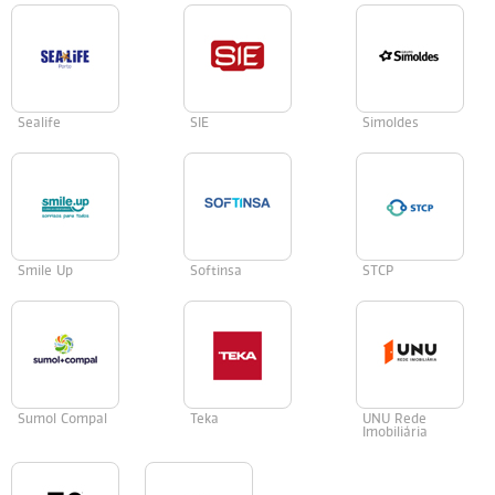
Sealife
SIE
Simoldes
Smile Up
Softinsa
STCP
Sumol Compal
Teka
UNU Rede
Imobiliária