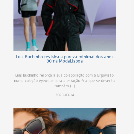
Luís Buchinho revisita a pureza minimal dos anos
90 na ModaLisboa
Luís Buchinho reforça a sua colaboração com a Ergovisão,
numa coleção eyewear para a estação fria que se desenha
também (...)
2023-03-14