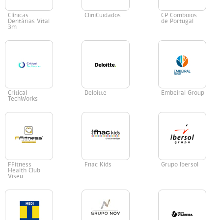
Clínicas
CliniCuidados
CP Comboios
Dentárias Vital
de Portugal
3m
Critical
Deloitte
Embeiral Group
TechWorks
FFitness
Fnac Kids
Grupo Ibersol
Health Club
Viseu