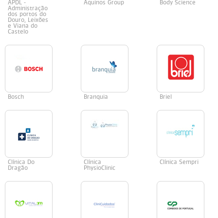
APDL -
Aquinos Group
Body Science
Administração
dos portos do
Douro, Leixões
e Viana do
Castelo
Bosch
Branquia
Briel
Clínica Do
Clínica
Clínica Sempri
Dragão
PhysioClinic