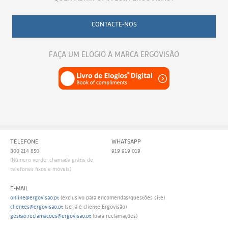
CONTACTE-NOS
FAÇA UM ELOGIO À MARCA ERGOVISÃO
TELEFONE
WHATSAPP
800 214 850
919 919 019
(Número verde: chamada grátis de
telefones fixos e móveis)
E-MAIL
online@ergovisao.pt
(exclusivo para encomendas/questões site)
clientes@ergovisao.pt
(se já é cliente Ergovisão)
gestao.reclamacoes@ergovisao.pt
(para reclamações)