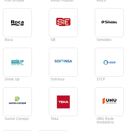
PSA Groupe
Radio Popular
Red.it
Roca
SIE
Simoldes
Smile Up
Softinsa
STCP
Sumol Compal
Teka
UNU Rede
Imobiliária