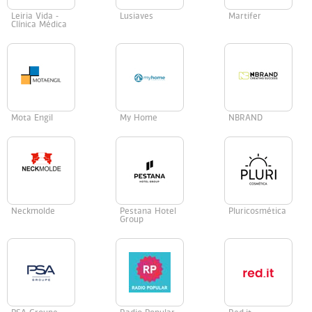
Leiria Vida -
Lusiaves
Martifer
Clínica Médica
Mota Engil
My Home
NBRAND
Neckmolde
Pestana Hotel
Pluricosmética
Group