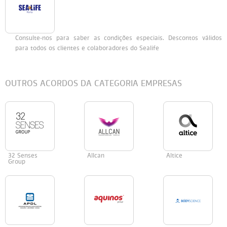
Persol
Ray-Ban
Persol
Polaroid Kids
Consulte-nos para saber as condições especiais. Descontos válidos
Polaroid
Vogue Eyewear
Ray-Ban
Ray Ban Junior
para todos os clientes e colaboradores do Sealife
Prada
OUTROS ACORDOS DA CATEGORIA EMPRESAS
Ray-ban
Vogue
32 Senses
Allcan
Altice
Group